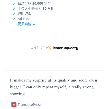
每次最多
30,000
字符
上传大小最高为
30 MB
随时取消
Ad free
更多功能 →
支付提供方
It makes my surprise at its quality and score even
bigger. I can only repeat myself, a really strong
showing.
TranslatePress