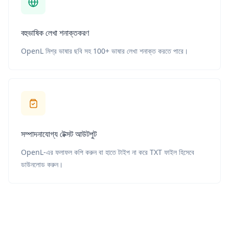
বহুভাষিক লেখা শনাক্তকরণ
OpenL মিশ্র ভাষার ছবি সহ 100+ ভাষার লেখা শনাক্ত করতে পারে।
সম্পাদনাযোগ্য টেক্সট আউটপুট
OpenL-এর ফলাফল কপি করুন বা হাতে টাইপ না করে TXT ফাইল হিসেবে
ডাউনলোড করুন।