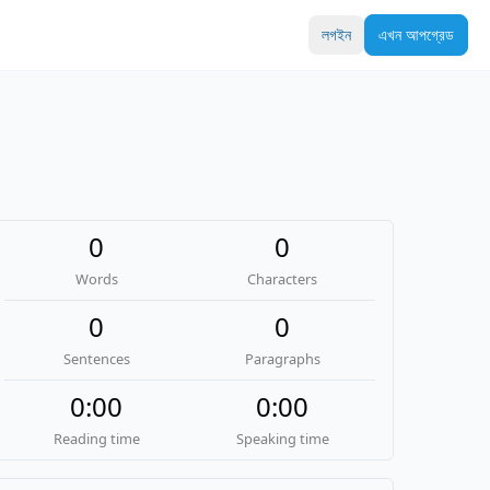
লগইন
এখন আপগ্রেড
0
0
Words
Characters
0
0
Sentences
Paragraphs
0:00
0:00
Reading time
Speaking time