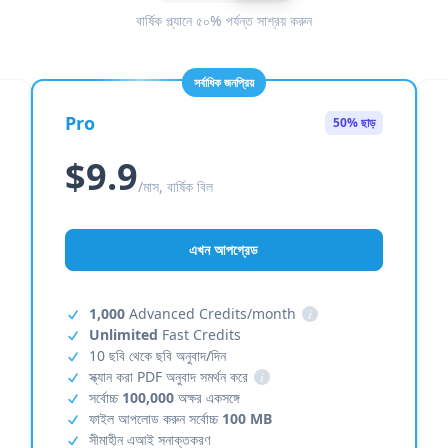
বার্ষিক প্ল্যানে ৫০% পর্যন্ত সাশ্রয় করুন
সর্বাধিক জনপ্রিয়
Pro
50% ছাড়
$9.9
/মাস, বার্ষিক বিল
এখন আপগ্রেড
1,000
Advanced Credits/month
i
Unlimited
Fast Credits
10 ছবি থেকে ছবি অনুবাদ/দিন
স্ক্যান করা PDF অনুবাদ সমর্থন করে
i
সর্বোচ্চ
100,000
অক্ষর একসঙ্গে
ফাইল আপলোড করুন সর্বোচ্চ
100 MB
সীমাহীন এআই সনাক্তকরণ