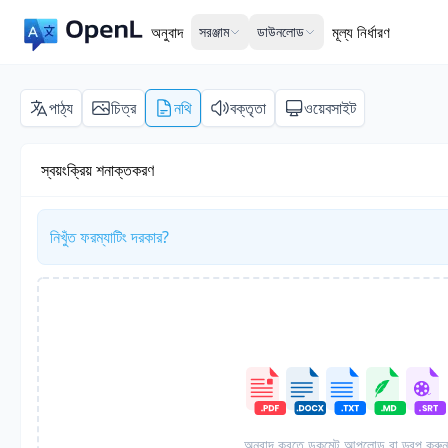
অনুবাদ
সরঞ্জাম
ডাউনলোড
মূল্য নির্ধারণ
পাঠ্য
চিত্র
নথি
বক্তৃতা
ওয়েবসাইট
স্বয়ংক্রিয় শনাক্তকরণ
নিখুঁত ফরম্যাটিং দরকার?
অনুবাদ করতে ডকুমেন্ট আপলোড বা ড্রপ করু