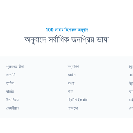
100 ভাষায় বিশেষজ্ঞ অনুবাদ
অনুবাদে সর্বাধিক জনপ্রিয় ভাষা
প্রচলিত চীনা
স্প্যানিশ
হিন্
জাপানি
জার্মান
রাশ
তামিল
বাংলা
ইন্
বার্মিজ
থাই
ডা
ইতালিয়ান
ব্রিটিশ ইংরেজি
মেক
শেক্সপীয়ার
নাভাজো
সো