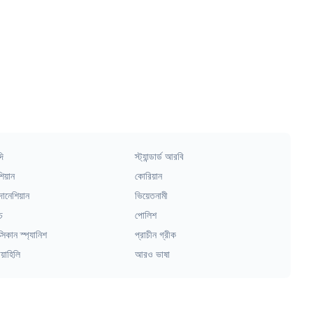
দি
স্ট্যান্ডার্ড আরবি
িয়ান
কোরিয়ান
দোনেশিয়ান
ভিয়েতনামী
চ
পোলিশ
্সিকান স্প্যানিশ
প্রাচীন গ্রীক
য়াহিলি
আরও ভাষা