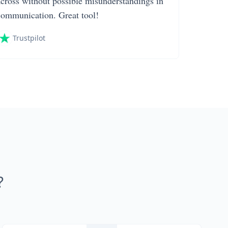
across without possible misunderstandings in
communication. Great tool!
Trustpilot
?