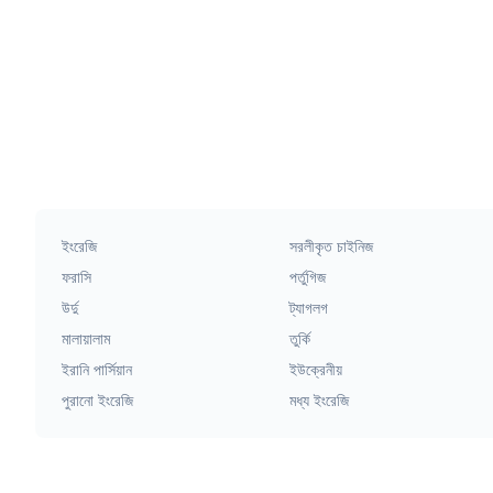
ইংরেজি
সরলীকৃত চাইনিজ
ফরাসি
পর্তুগিজ
উর্দু
ট্যাগলগ
মালায়ালাম
তুর্কি
ইরানি পার্সিয়ান
ইউক্রেনীয়
পুরানো ইংরেজি
মধ্য ইংরেজি