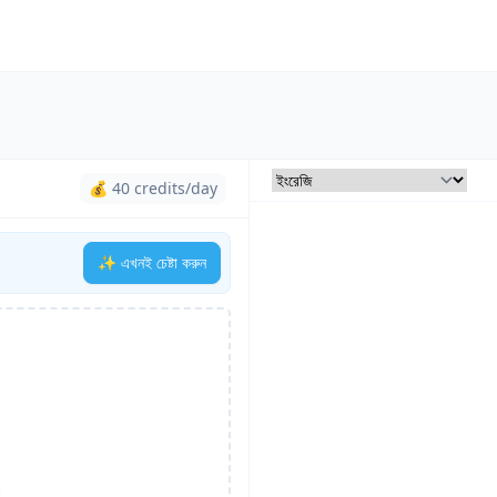
💰 40 credits/day
✨ এখনই চেষ্টা করুন
ন