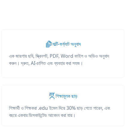
মাল্টি-ফর্ম্যাট অনুবাদ
এক জায়গায় ছবি, স্ক্রিনশট, PDF, Word ফাইল ও অডিও অনুবাদ
করুন। দ্রুত, AI-চালিত এবং ব্যবহার করা সহজ।
শিক্ষামূলক ছাড়
শিক্ষার্থী ও শিক্ষকরা .edu ইমেল দিয়ে 30% ছাড় পেতে পারেন, এবং
বছরে একবার ডিসকাউন্টেড আবেদন করা যায়।