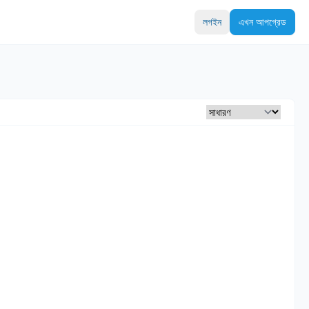
লগইন
এখন আপগ্রেড