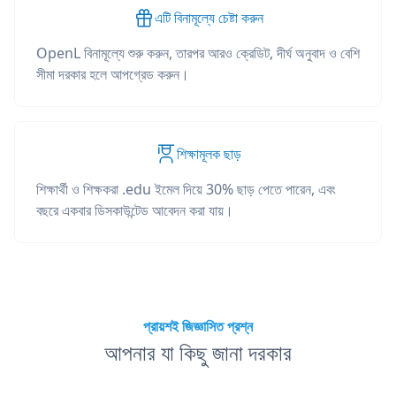
এটি বিনামূল্যে চেষ্টা করুন
OpenL বিনামূল্যে শুরু করুন, তারপর আরও ক্রেডিট, দীর্ঘ অনুবাদ ও বেশি
সীমা দরকার হলে আপগ্রেড করুন।
শিক্ষামূলক ছাড়
শিক্ষার্থী ও শিক্ষকরা .edu ইমেল দিয়ে 30% ছাড় পেতে পারেন, এবং
বছরে একবার ডিসকাউন্টেড আবেদন করা যায়।
প্রায়শই জিজ্ঞাসিত প্রশ্ন
আপনার যা কিছু জানা দরকার