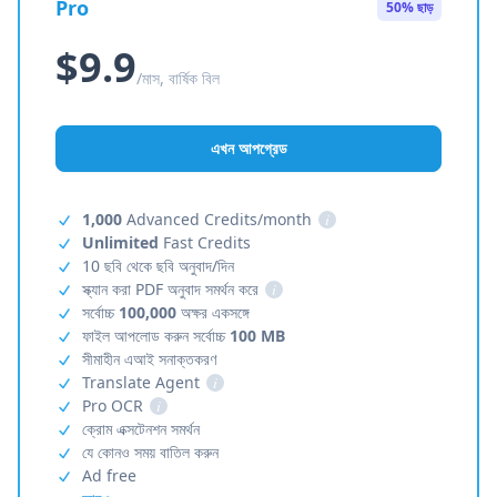
Pro
50% ছাড়
$9.9
/মাস, বার্ষিক বিল
এখন আপগ্রেড
1,000
Advanced Credits/month
i
Unlimited
Fast Credits
10 ছবি থেকে ছবি অনুবাদ/দিন
স্ক্যান করা PDF অনুবাদ সমর্থন করে
i
সর্বোচ্চ
100,000
অক্ষর একসঙ্গে
ফাইল আপলোড করুন সর্বোচ্চ
100 MB
সীমাহীন এআই সনাক্তকরণ
Translate Agent
i
Pro OCR
i
ক্রোম এক্সটেনশন সমর্থন
যে কোনও সময় বাতিল করুন
Ad free