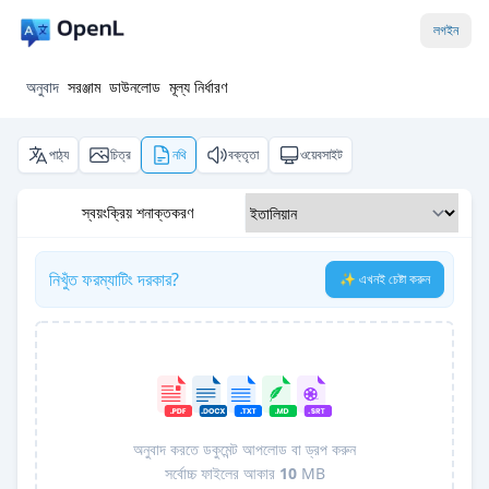
লগইন
অনুবাদ
সরঞ্জাম
ডাউনলোড
মূল্য নির্ধারণ
পাঠ্য
চিত্র
নথি
বক্তৃতা
ওয়েবসাইট
স্বয়ংক্রিয় শনাক্তকরণ
নিখুঁত ফরম্যাটিং দরকার?
✨ এখনই চেষ্টা করুন
অনুবাদ করতে ডকুমেন্ট আপলোড বা ড্রপ করুন
সর্বোচ্চ ফাইলের আকার
10
MB