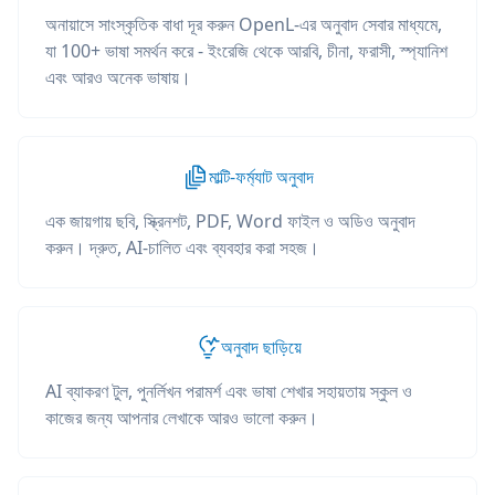
অনায়াসে সাংস্কৃতিক বাধা দূর করুন OpenL-এর অনুবাদ সেবার মাধ্যমে,
যা 100+ ভাষা সমর্থন করে - ইংরেজি থেকে আরবি, চীনা, ফরাসী, স্প্যানিশ
এবং আরও অনেক ভাষায়।
মাল্টি-ফর্ম্যাট অনুবাদ
এক জায়গায় ছবি, স্ক্রিনশট, PDF, Word ফাইল ও অডিও অনুবাদ
করুন। দ্রুত, AI-চালিত এবং ব্যবহার করা সহজ।
অনুবাদ ছাড়িয়ে
AI ব্যাকরণ টুল, পুনর্লিখন পরামর্শ এবং ভাষা শেখার সহায়তায় স্কুল ও
কাজের জন্য আপনার লেখাকে আরও ভালো করুন।