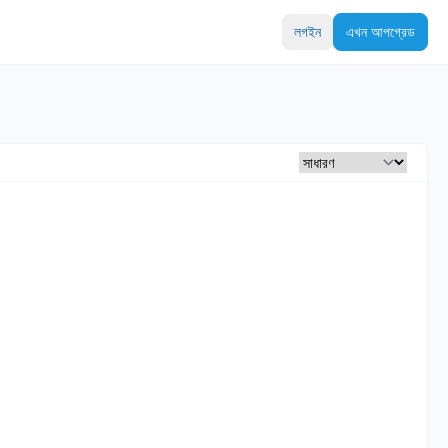
লগইন
এখন আপগ্রেড