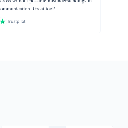
across without possible misunderstandings in
communication. Great tool!
Trustpilot