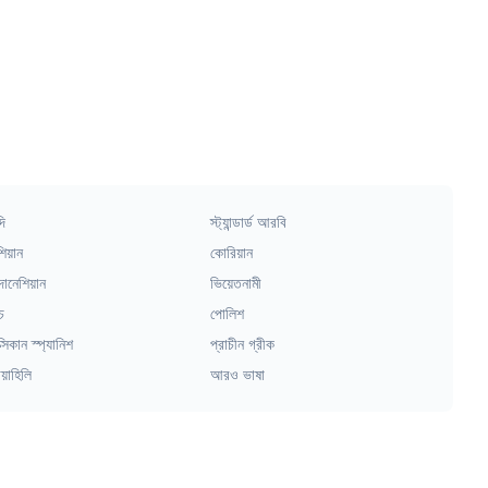
দি
স্ট্যান্ডার্ড আরবি
িয়ান
কোরিয়ান
দোনেশিয়ান
ভিয়েতনামী
চ
পোলিশ
্সিকান স্প্যানিশ
প্রাচীন গ্রীক
য়াহিলি
আরও ভাষা