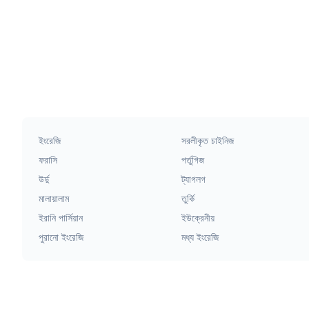
ইংরেজি
সরলীকৃত চাইনিজ
ফরাসি
পর্তুগিজ
উর্দু
ট্যাগলগ
মালায়ালাম
তুর্কি
ইরানি পার্সিয়ান
ইউক্রেনীয়
পুরানো ইংরেজি
মধ্য ইংরেজি