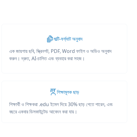
মাল্টি-ফর্ম্যাট অনুবাদ
এক জায়গায় ছবি, স্ক্রিনশট, PDF, Word ফাইল ও অডিও অনুবাদ
করুন। দ্রুত, AI-চালিত এবং ব্যবহার করা সহজ।
শিক্ষামূলক ছাড়
শিক্ষার্থী ও শিক্ষকরা .edu ইমেল দিয়ে 30% ছাড় পেতে পারেন, এবং
বছরে একবার ডিসকাউন্টেড আবেদন করা যায়।