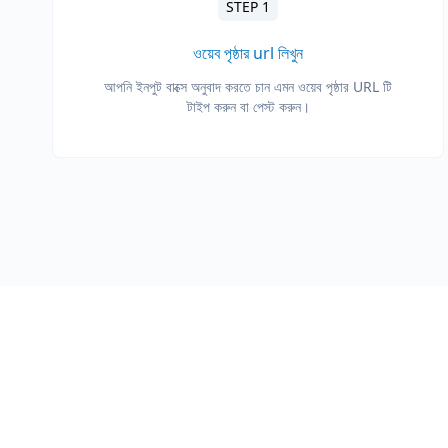
STEP 1
ওয়েব পৃষ্ঠার url লিখুন
আপনি ইনপুট বাক্সে অনুবাদ করতে চান এমন ওয়েব পৃষ্ঠার URL টি
টাইপ করুন বা পেস্ট করুন।