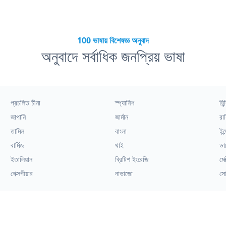
100 ভাষায় বিশেষজ্ঞ অনুবাদ
অনুবাদে সর্বাধিক জনপ্রিয় ভাষা
প্রচলিত চীনা
স্প্যানিশ
হিন্
জাপানি
জার্মান
রাশ
তামিল
বাংলা
ইন্
বার্মিজ
থাই
ডা
ইতালিয়ান
ব্রিটিশ ইংরেজি
মেক
শেক্সপীয়ার
নাভাজো
সো