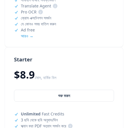
Translate Agent
i
Pro OCR
i
ক্রোম এক্সটেনশন সমর্থন
যে কোনও সময় বাতিল করুন
Ad free
আরও →
Starter
$8.9
/মাস, বার্ষিক বিল
শুরু করুন
Unlimited
Fast Credits
3 ছবি থেকে ছবি অনুবাদ/দিন
স্ক্যান করা PDF অনুবাদ সমর্থন করে
i