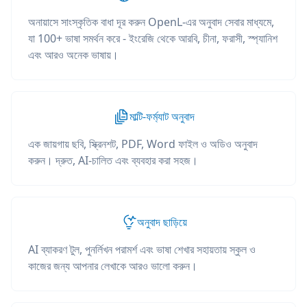
অনায়াসে সাংস্কৃতিক বাধা দূর করুন OpenL-এর অনুবাদ সেবার মাধ্যমে,
যা 100+ ভাষা সমর্থন করে - ইংরেজি থেকে আরবি, চীনা, ফরাসী, স্প্যানিশ
এবং আরও অনেক ভাষায়।
মাল্টি-ফর্ম্যাট অনুবাদ
এক জায়গায় ছবি, স্ক্রিনশট, PDF, Word ফাইল ও অডিও অনুবাদ
করুন। দ্রুত, AI-চালিত এবং ব্যবহার করা সহজ।
অনুবাদ ছাড়িয়ে
AI ব্যাকরণ টুল, পুনর্লিখন পরামর্শ এবং ভাষা শেখার সহায়তায় স্কুল ও
কাজের জন্য আপনার লেখাকে আরও ভালো করুন।