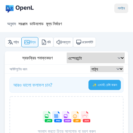
লগইন
অনুবাদ
সরঞ্জাম
ডাউনলোড
মূল্য নির্ধারণ
পাঠ্য
চিত্র
নথি
বক্তৃতা
ওয়েবসাইট
স্বয়ংক্রিয় শনাক্তকরণ
আউটপুটের ধরন
আরও ভালো ফলাফল চান?
✨ এখনই চেষ্টা করুন
অনুবাদ করতে চিত্র আপলোড বা ড্রপ করুন