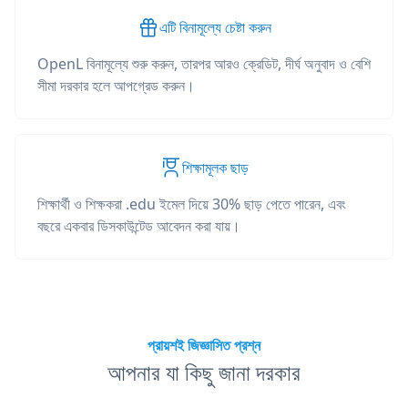
এটি বিনামূল্যে চেষ্টা করুন
OpenL বিনামূল্যে শুরু করুন, তারপর আরও ক্রেডিট, দীর্ঘ অনুবাদ ও বেশি
সীমা দরকার হলে আপগ্রেড করুন।
শিক্ষামূলক ছাড়
শিক্ষার্থী ও শিক্ষকরা .edu ইমেল দিয়ে 30% ছাড় পেতে পারেন, এবং
বছরে একবার ডিসকাউন্টেড আবেদন করা যায়।
প্রায়শই জিজ্ঞাসিত প্রশ্ন
আপনার যা কিছু জানা দরকার