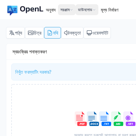
অনুবাদ
সরঞ্জাম
ডাউনলোড
মূল্য নির্ধারণ
পাঠ্য
চিত্র
নথি
বক্তৃতা
ওয়েবসাইট
স্বয়ংক্রিয় শনাক্তকরণ
নিখুঁত ফরম্যাটিং দরকার?
অনুবাদ করতে ডকুমেন্ট আপলোড বা ড্রপ করু