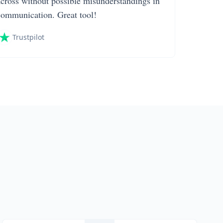
across without possible misunderstandings in
communication. Great tool!
Trustpilot