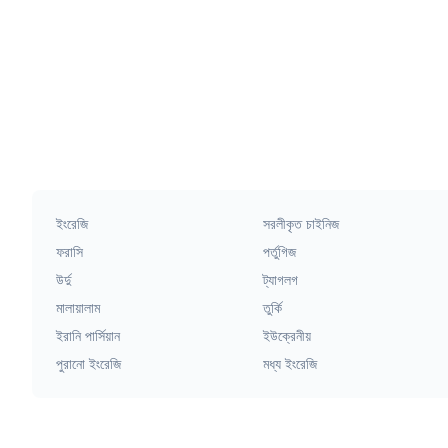
ইংরেজি
সরলীকৃত চাইনিজ
ফরাসি
পর্তুগিজ
উর্দু
ট্যাগলগ
মালায়ালাম
তুর্কি
ইরানি পার্সিয়ান
ইউক্রেনীয়
পুরানো ইংরেজি
মধ্য ইংরেজি