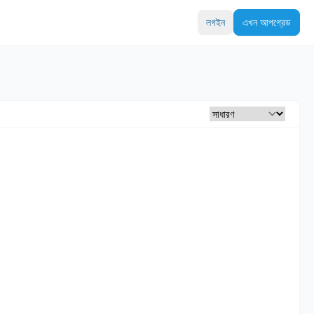
লগইন
এখন আপগ্রেড