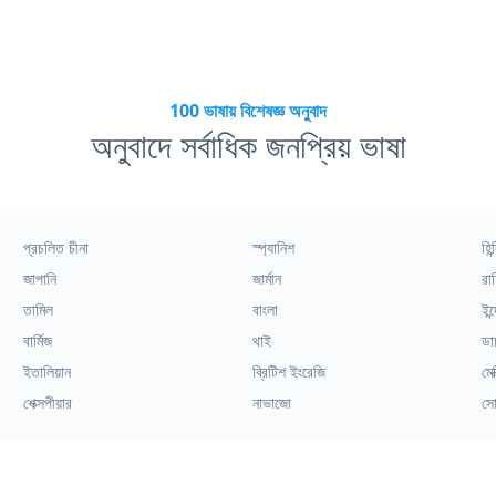
100 ভাষায় বিশেষজ্ঞ অনুবাদ
অনুবাদে সর্বাধিক জনপ্রিয় ভাষা
প্রচলিত চীনা
স্প্যানিশ
হিন্
জাপানি
জার্মান
রাশ
তামিল
বাংলা
ইন্
বার্মিজ
থাই
ডা
ইতালিয়ান
ব্রিটিশ ইংরেজি
মেক
শেক্সপীয়ার
নাভাজো
সো