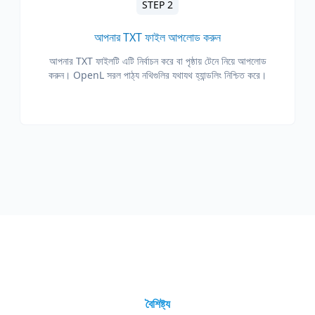
STEP 2
আপনার TXT ফাইল আপলোড করুন
আপনার TXT ফাইলটি এটি নির্বাচন করে বা পৃষ্ঠায় টেনে নিয়ে আপলোড
করুন। OpenL সরল পাঠ্য নথিগুলির যথাযথ হ্যান্ডলিং নিশ্চিত করে।
বৈশিষ্ট্য