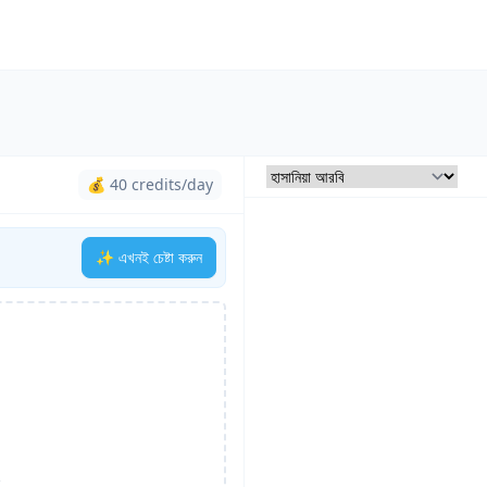
💰 40 credits/day
✨ এখনই চেষ্টা করুন
ন