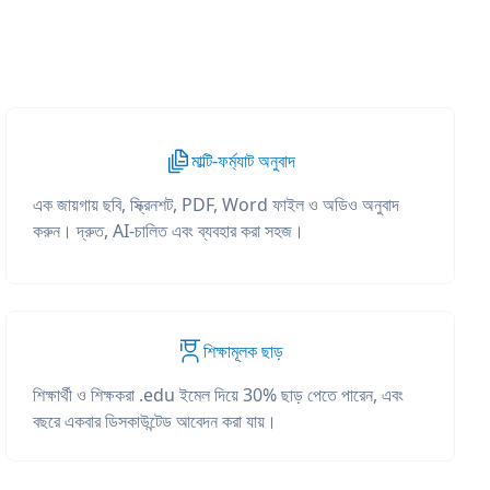
মাল্টি-ফর্ম্যাট অনুবাদ
এক জায়গায় ছবি, স্ক্রিনশট, PDF, Word ফাইল ও অডিও অনুবাদ
করুন। দ্রুত, AI-চালিত এবং ব্যবহার করা সহজ।
শিক্ষামূলক ছাড়
শিক্ষার্থী ও শিক্ষকরা .edu ইমেল দিয়ে 30% ছাড় পেতে পারেন, এবং
বছরে একবার ডিসকাউন্টেড আবেদন করা যায়।