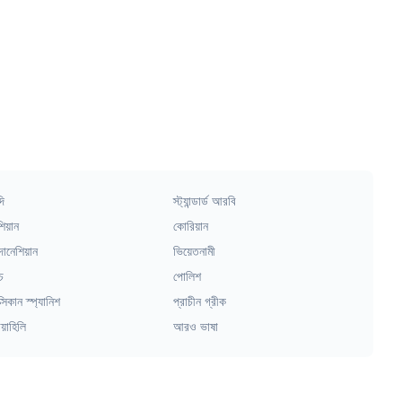
দি
স্ট্যান্ডার্ড আরবি
িয়ান
কোরিয়ান
দোনেশিয়ান
ভিয়েতনামী
চ
পোলিশ
্সিকান স্প্যানিশ
প্রাচীন গ্রীক
য়াহিলি
আরও ভাষা