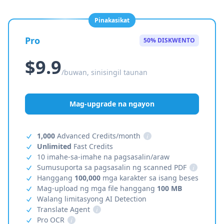
Pinakasikat
Pro
50% DISKWENTO
$9.9
/buwan, sinisingil taunan
Mag-upgrade na ngayon
1,000
Advanced Credits/month
i
Unlimited
Fast Credits
10 imahe-sa-imahe na pagsasalin/araw
Sumusuporta sa pagsasalin ng scanned PDF
i
Hanggang
100,000
mga karakter sa isang beses
Mag-upload ng mga file hanggang
100 MB
Walang limitasyong AI Detection
Translate Agent
i
Pro OCR
i