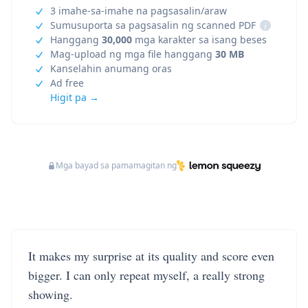
3 imahe-sa-imahe na pagsasalin/araw
Sumusuporta sa pagsasalin ng scanned PDF
i
Hanggang
30,000
mga karakter sa isang beses
Mag-upload ng mga file hanggang
30 MB
Kanselahin anumang oras
Ad free
Higit pa →
Mga bayad sa pamamagitan ng
It makes my surprise at its quality and score even
bigger. I can only repeat myself, a really strong
showing.