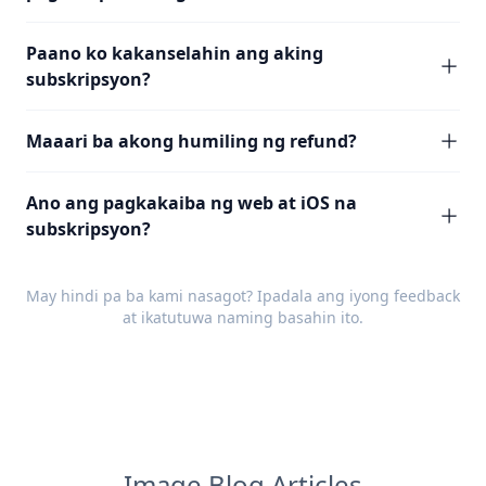
Paano ko kakanselahin ang aking
subskripsyon?
Maaari ba akong humiling ng refund?
Ano ang pagkakaiba ng web at iOS na
subskripsyon?
May hindi pa ba kami nasagot? Ipadala ang iyong
feedback
at ikatutuwa naming basahin ito.
Image Blog Articles