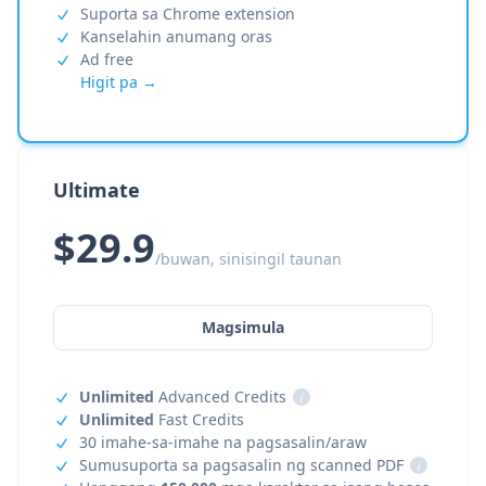
Suporta sa Chrome extension
Kanselahin anumang oras
Ad free
Higit pa →
Ultimate
$29.9
/buwan, sinisingil taunan
Magsimula
Unlimited
Advanced Credits
i
Unlimited
Fast Credits
30 imahe-sa-imahe na pagsasalin/araw
Sumusuporta sa pagsasalin ng scanned PDF
i