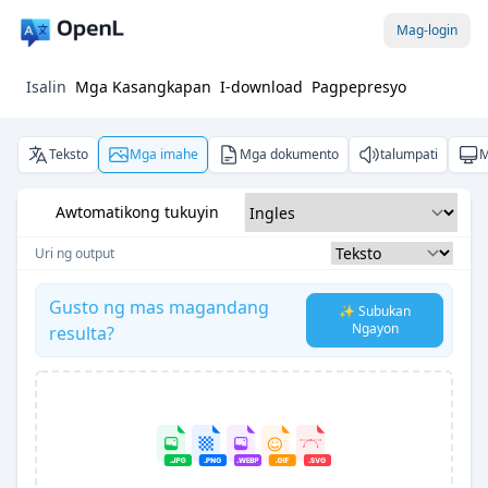
Mag-login
Isalin
Mga Kasangkapan
I-download
Pagpepresyo
Teksto
Mga imahe
Mga dokumento
talumpati
M
Awtomatikong tukuyin
Uri ng output
Gusto ng mas magandang
✨ Subukan
Ngayon
resulta?