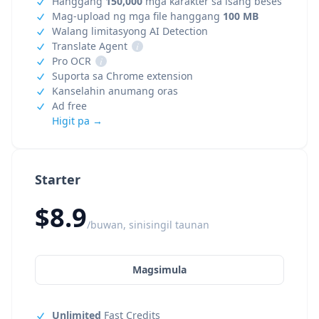
Hanggang
150,000
mga karakter sa isang beses
Mag-upload ng mga file hanggang
100 MB
Walang limitasyong AI Detection
Translate Agent
i
Pro OCR
i
Suporta sa Chrome extension
Kanselahin anumang oras
Ad free
Higit pa →
Starter
$8.9
/buwan, sinisingil taunan
Magsimula
Unlimited
Fast Credits