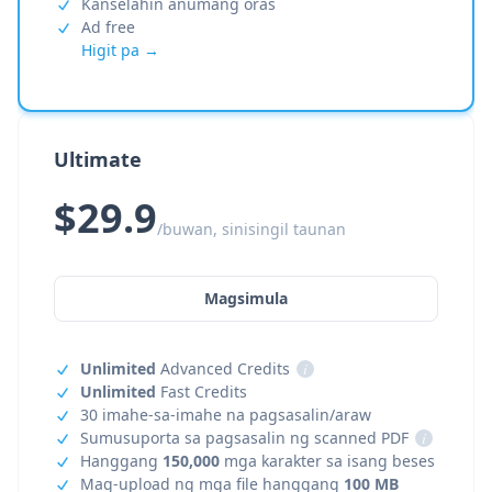
Kanselahin anumang oras
Ad free
Higit pa →
Ultimate
$29.9
/buwan, sinisingil taunan
Magsimula
Unlimited
Advanced Credits
i
Unlimited
Fast Credits
30 imahe-sa-imahe na pagsasalin/araw
Sumusuporta sa pagsasalin ng scanned PDF
i
Hanggang
150,000
mga karakter sa isang beses
Mag-upload ng mga file hanggang
100 MB