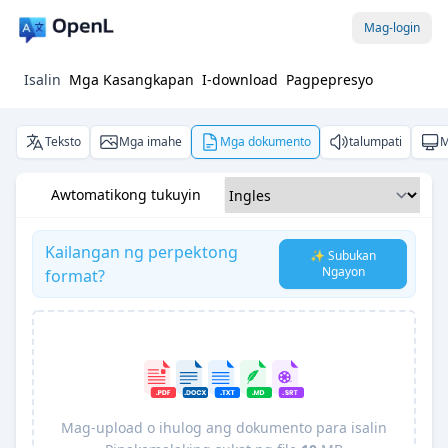
Mag-login
Isalin
Mga Kasangkapan
I-download
Pagpepresyo
Teksto
Mga imahe
Mga dokumento
talumpati
M
Awtomatikong tukuyin
Kailangan ng perpektong
✨ Subukan
Ngayon
format?
Mag-upload o ihulog ang dokumento para isalin