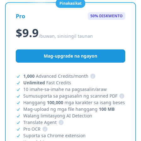
Pinakasikat
Pro
50% DISKWENTO
$9.9
/buwan, sinisingil taunan
Mag-upgrade na ngayon
1,000
Advanced Credits/month
i
Unlimited
Fast Credits
10 imahe-sa-imahe na pagsasalin/araw
Sumusuporta sa pagsasalin ng scanned PDF
i
Hanggang
100,000
mga karakter sa isang beses
Mag-upload ng mga file hanggang
100 MB
Walang limitasyong AI Detection
Translate Agent
i
Pro OCR
i
Suporta sa Chrome extension