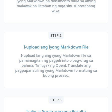
iyong Markdown na dokumento mula sa aming
malawak na listahan ng mga sinusuportahang
wika.
STEP 2
I-upload ang Iyong Markdown File
I-upload lang ang iyong Markdown file sa
pamamagitan ng pagpili nito o pag-drag sa
pahina. Tinitiyak ng OpenL Translate ang
pagpapanatili ng iyong Markdown formatting sa
buong proseso.
STEP 3
Isalin at Suriin ang mga Resulta