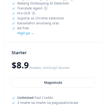
Walang limitasyong AI Detection
Translate Agent
i
Pro OCR
i
Suporta sa Chrome extension
Kanselahin anumang oras
Ad free
Higit pa →
Starter
$8.9
/buwan, sinisingil taunan
Magsimula
Unlimited
Fast Credits
3 imahe-sa-imahe na pagsasalin/araw