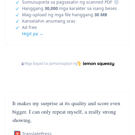
Sumusuporta sa pagsasalin ng scanned PDF
i
Hanggang
30,000
mga karakter sa isang beses
Mag-upload ng mga file hanggang
30 MB
Kanselahin anumang oras
Ad free
Higit pa →
Mga bayad sa pamamagitan ng
It makes my surprise at its quality and score even
bigger. I can only repeat myself, a really strong
showing.
TranslatePress