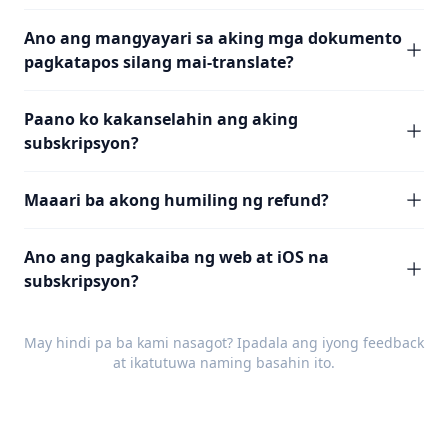
Ano ang mangyayari sa aking mga dokumento
pagkatapos silang mai-translate?
Paano ko kakanselahin ang aking
subskripsyon?
Maaari ba akong humiling ng refund?
Ano ang pagkakaiba ng web at iOS na
subskripsyon?
May hindi pa ba kami nasagot? Ipadala ang iyong
feedback
at ikatutuwa naming basahin ito.