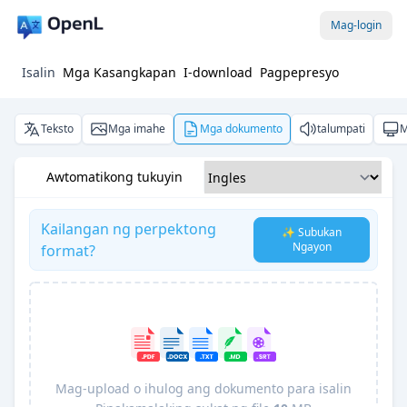
Mag-login
Isalin
Mga Kasangkapan
I-download
Pagpepresyo
Teksto
Mga imahe
Mga dokumento
talumpati
M
Awtomatikong tukuyin
Kailangan ng perpektong
✨ Subukan
Ngayon
format?
Mag-upload o ihulog ang dokumento para isalin