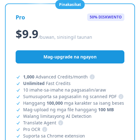
Pinakasikat
Pro
50% DISKWENTO
$9.9
/buwan, sinisingil taunan
Mag-upgrade na ngayon
1,000
Advanced Credits/month
i
Unlimited
Fast Credits
10 imahe-sa-imahe na pagsasalin/araw
Sumusuporta sa pagsasalin ng scanned PDF
i
Hanggang
100,000
mga karakter sa isang beses
Mag-upload ng mga file hanggang
100 MB
Walang limitasyong AI Detection
Translate Agent
i
Pro OCR
i
Suporta sa Chrome extension