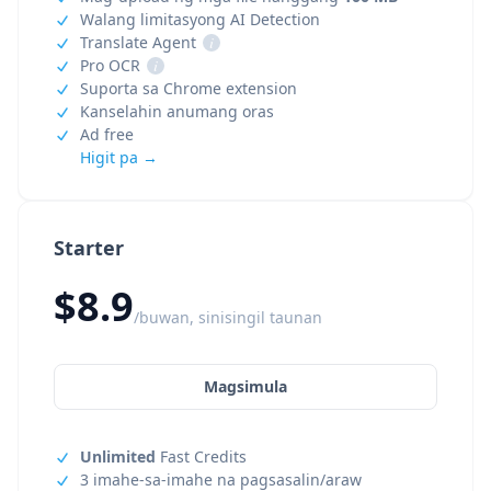
Walang limitasyong AI Detection
Translate Agent
i
Pro OCR
i
Suporta sa Chrome extension
Kanselahin anumang oras
Ad free
Higit pa →
Starter
$8.9
/buwan, sinisingil taunan
Magsimula
Unlimited
Fast Credits
3 imahe-sa-imahe na pagsasalin/araw