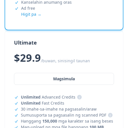
Kanselahin anumang oras
Ad free
Higit pa →
Ultimate
$29.9
/buwan, sinisingil taunan
Magsimula
Unlimited
Advanced Credits
i
Unlimited
Fast Credits
30 imahe-sa-imahe na pagsasalin/araw
Sumusuporta sa pagsasalin ng scanned PDF
i
Hanggang
150,000
mga karakter sa isang beses
Mag-upload ng mga file hanggang
100 MB