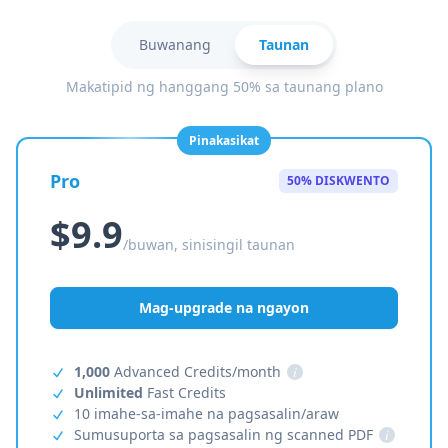
Buwanang
Taunan
Makatipid ng hanggang 50% sa taunang plano
Pinakasikat
Pro
50% DISKWENTO
$9.9
/buwan, sinisingil taunan
Mag-upgrade na ngayon
1,000
Advanced Credits/month
i
Unlimited
Fast Credits
10 imahe-sa-imahe na pagsasalin/araw
Sumusuporta sa pagsasalin ng scanned PDF
i