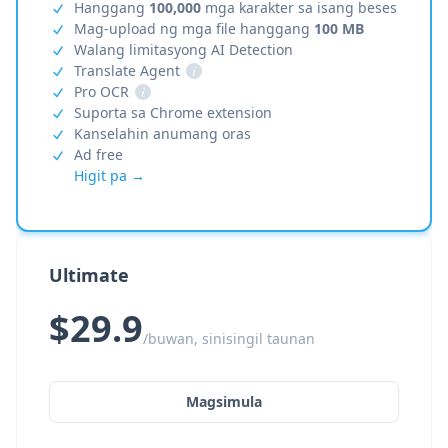
Hanggang
100,000
mga karakter sa isang beses
Mag-upload ng mga file hanggang
100 MB
Walang limitasyong AI Detection
Translate Agent
i
Pro OCR
i
Suporta sa Chrome extension
Kanselahin anumang oras
Ad free
Higit pa →
Ultimate
$29.9
/buwan, sinisingil taunan
Magsimula