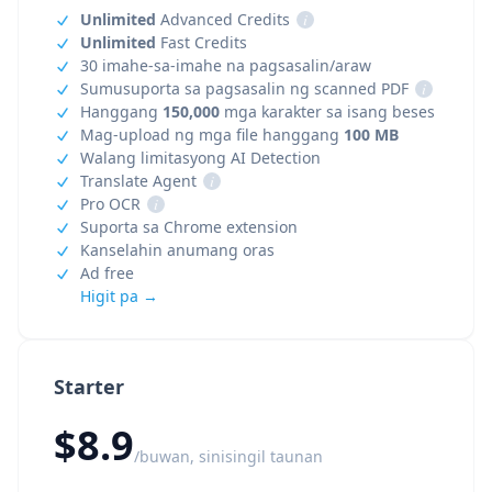
Unlimited
Advanced Credits
i
Unlimited
Fast Credits
30 imahe-sa-imahe na pagsasalin/araw
Sumusuporta sa pagsasalin ng scanned PDF
i
Hanggang
150,000
mga karakter sa isang beses
Mag-upload ng mga file hanggang
100 MB
Walang limitasyong AI Detection
Translate Agent
i
Pro OCR
i
Suporta sa Chrome extension
Kanselahin anumang oras
Ad free
Higit pa →
Starter
$8.9
/buwan, sinisingil taunan