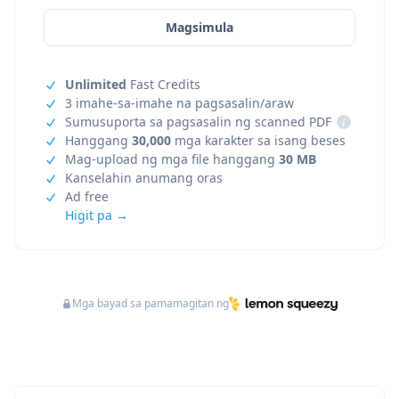
Magsimula
Unlimited
Fast Credits
3 imahe-sa-imahe na pagsasalin/araw
Sumusuporta sa pagsasalin ng scanned PDF
i
Hanggang
30,000
mga karakter sa isang beses
Mag-upload ng mga file hanggang
30 MB
Kanselahin anumang oras
Ad free
Higit pa →
Mga bayad sa pamamagitan ng