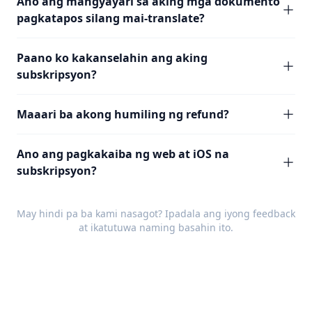
Ano ang mangyayari sa aking mga dokumento
pagkatapos silang mai-translate?
Paano ko kakanselahin ang aking
subskripsyon?
Maaari ba akong humiling ng refund?
Ano ang pagkakaiba ng web at iOS na
subskripsyon?
May hindi pa ba kami nasagot? Ipadala ang iyong
feedback
at ikatutuwa naming basahin ito.