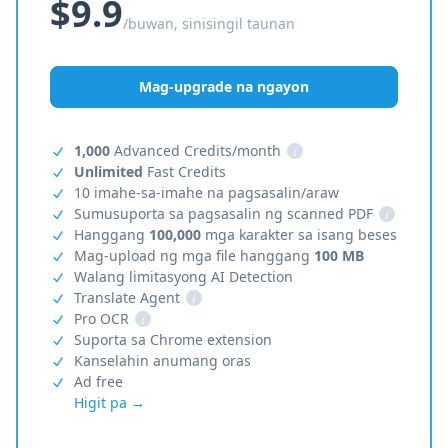
$9.9
/buwan, sinisingil taunan
Mag-upgrade na ngayon
1,000
Advanced Credits/month
i
Unlimited
Fast Credits
10 imahe-sa-imahe na pagsasalin/araw
Sumusuporta sa pagsasalin ng scanned PDF
i
Hanggang
100,000
mga karakter sa isang beses
Mag-upload ng mga file hanggang
100 MB
Walang limitasyong AI Detection
Translate Agent
i
Pro OCR
i
Suporta sa Chrome extension
Kanselahin anumang oras
Ad free
Higit pa →