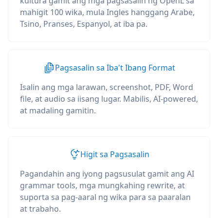
kultura gamit ang mga pagsasalin ng OpenL sa
mahigit 100 wika, mula Ingles hanggang Arabe,
Tsino, Pranses, Espanyol, at iba pa.
Pagsasalin sa Iba't Ibang Format
Isalin ang mga larawan, screenshot, PDF, Word
file, at audio sa iisang lugar. Mabilis, AI-powered,
at madaling gamitin.
Higit sa Pagsasalin
Pagandahin ang iyong pagsusulat gamit ang AI
grammar tools, mga mungkahing rewrite, at
suporta sa pag-aaral ng wika para sa paaralan
at trabaho.