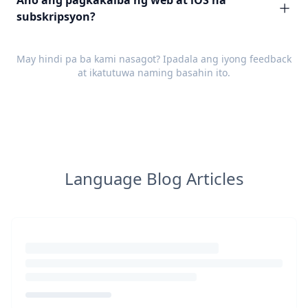
Ano ang pagkakaiba ng web at iOS na
subskripsyon?
May hindi pa ba kami nasagot? Ipadala ang iyong
feedback
at ikatutuwa naming basahin ito.
Language Blog Articles