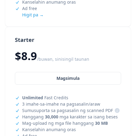
Kanselahin anumang oras
Ad free
Higit pa →
Starter
$8.9
/buwan, sinisingil taunan
Magsimula
Unlimited
Fast Credits
3 imahe-sa-imahe na pagsasalin/araw
Sumusuporta sa pagsasalin ng scanned PDF
i
Hanggang
30,000
mga karakter sa isang beses
Mag-upload ng mga file hanggang
30 MB
Kanselahin anumang oras
Ad free