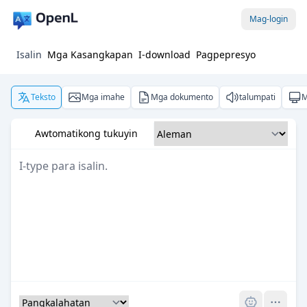
Mag-login
Isalin
Mga Kasangkapan
I-download
Pagpepresyo
Teksto
Mga imahe
Mga dokumento
talumpati
M
Awtomatikong tukuyin
Pro