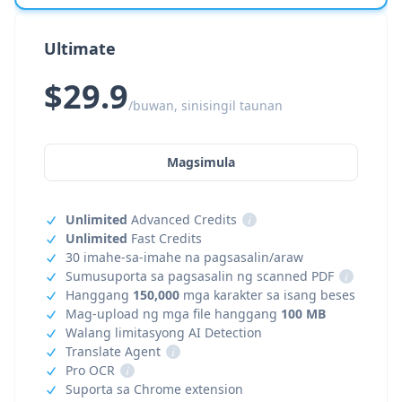
Ultimate
$29.9
/buwan, sinisingil taunan
Magsimula
Unlimited
Advanced Credits
i
Unlimited
Fast Credits
30 imahe-sa-imahe na pagsasalin/araw
Sumusuporta sa pagsasalin ng scanned PDF
i
Hanggang
150,000
mga karakter sa isang beses
Mag-upload ng mga file hanggang
100 MB
Walang limitasyong AI Detection
Translate Agent
i
Pro OCR
i
Suporta sa Chrome extension