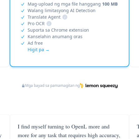
Mag-upload ng mga file hanggang
100 MB
Walang limitasyong AI Detection
Translate Agent
i
Pro OCR
i
Suporta sa Chrome extension
Kanselahin anumang oras
Ad free
Higit pa →
Mga bayad sa pamamagitan ng
I find myself turning to OpenL more and
T
y
more for any task that requires high accuracy,