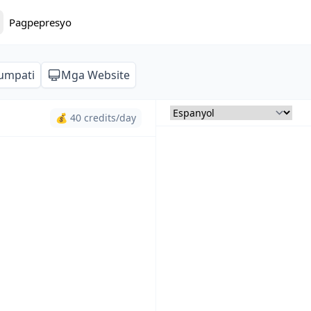
Pagpepresyo
lumpati
Mga Website
💰 40 credits/day