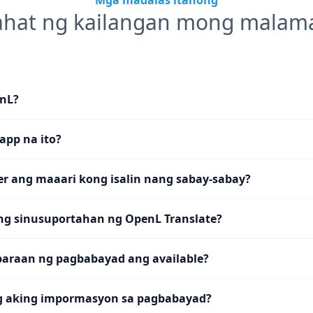
Mga madalas itanong
ahat ng kailangan mong malam
nL?
app na ito?
er ang maaari kong isalin nang sabay-sabay?
ng sinusuportahan ng OpenL Translate?
araan ng pagbabayad ang available?
ng aking impormasyon sa pagbabayad?