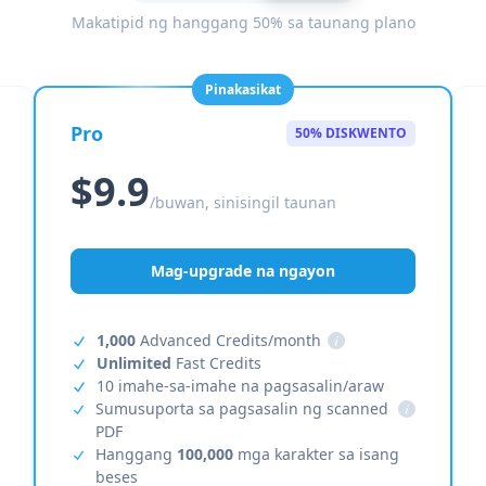
Makatipid ng hanggang 50% sa taunang plano
Pinakasikat
Pro
50% DISKWENTO
$9.9
/buwan, sinisingil taunan
Mag-upgrade na ngayon
1,000
Advanced Credits/month
i
Unlimited
Fast Credits
10 imahe-sa-imahe na pagsasalin/araw
Sumusuporta sa pagsasalin ng scanned
i
PDF
Hanggang
100,000
mga karakter sa isang
beses