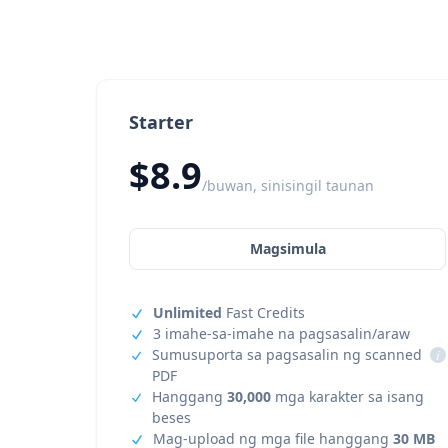
Starter
$8.9
/buwan, sinisingil taunan
Magsimula
Unlimited
Fast Credits
3 imahe-sa-imahe na pagsasalin/araw
Sumusuporta sa pagsasalin ng scanned
i
PDF
Hanggang
30,000
mga karakter sa isang
beses
Mag-upload ng mga file hanggang
30 MB