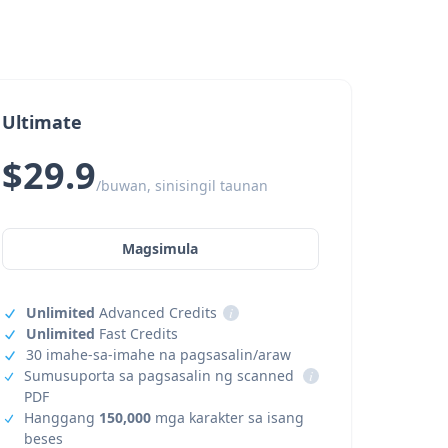
Ultimate
$29.9
/buwan, sinisingil taunan
Magsimula
Unlimited
Advanced Credits
i
Unlimited
Fast Credits
30 imahe-sa-imahe na pagsasalin/araw
Sumusuporta sa pagsasalin ng scanned
i
PDF
Hanggang
150,000
mga karakter sa isang
beses