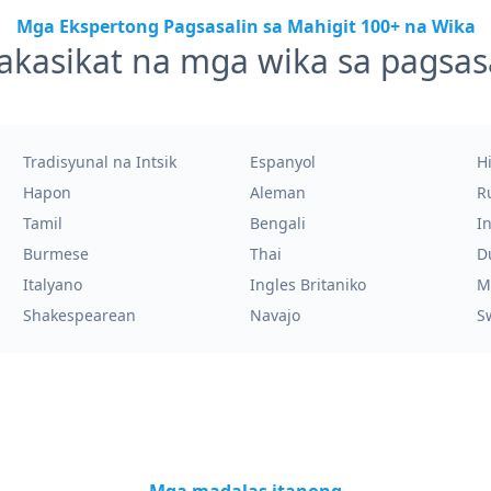
Mga Ekspertong Pagsasalin sa Mahigit 100+ na Wika
akasikat na mga wika sa pagsas
Tradisyunal na Intsik
Espanyol
H
Hapon
Aleman
R
Tamil
Bengali
I
Burmese
Thai
D
Italyano
Ingles Britaniko
M
Shakespearean
Navajo
S