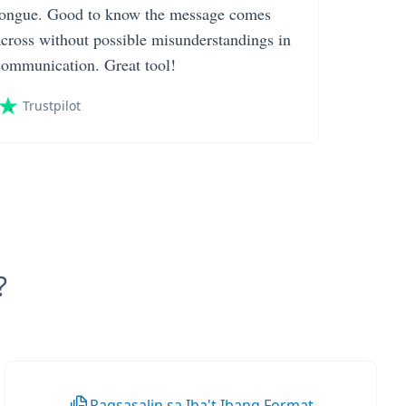
tongue. Good to know the message comes
across without possible misunderstandings in
communication. Great tool!
Trustpilot
?
Pagsasalin sa Iba't Ibang Format