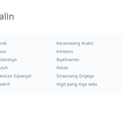
alin
indi
Karaniwang Arabic
uso
Koreano
ndonesyo
Biyetnames
utch
Polish
exican Espanyol
Sinaunang Griyego
wahili
Higit pang mga wika