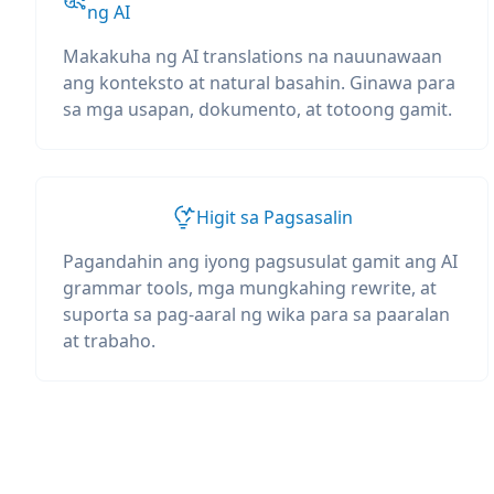
ng AI
Makakuha ng AI translations na nauunawaan
ang konteksto at natural basahin. Ginawa para
sa mga usapan, dokumento, at totoong gamit.
Higit sa Pagsasalin
Pagandahin ang iyong pagsusulat gamit ang AI
grammar tools, mga mungkahing rewrite, at
suporta sa pag-aaral ng wika para sa paaralan
at trabaho.