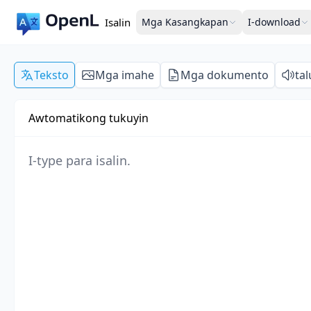
Isalin
Mga Kasangkapan
I-download
Teksto
Mga imahe
Mga dokumento
ta
Awtomatikong tukuyin