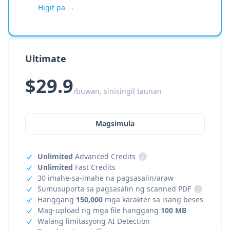
Higit pa →
Ultimate
$29.9
/buwan, sinisingil taunan
Magsimula
Unlimited
Advanced Credits
i
Unlimited
Fast Credits
30 imahe-sa-imahe na pagsasalin/araw
Sumusuporta sa pagsasalin ng scanned PDF
i
Hanggang
150,000
mga karakter sa isang beses
Mag-upload ng mga file hanggang
100 MB
Walang limitasyong AI Detection