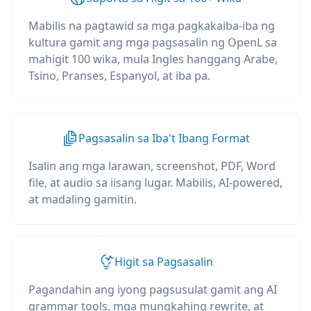
Mabilis na pagtawid sa mga pagkakaiba-iba ng
kultura gamit ang mga pagsasalin ng OpenL sa
mahigit 100 wika, mula Ingles hanggang Arabe,
Tsino, Pranses, Espanyol, at iba pa.
Pagsasalin sa Iba't Ibang Format
Isalin ang mga larawan, screenshot, PDF, Word
file, at audio sa iisang lugar. Mabilis, AI-powered,
at madaling gamitin.
Higit sa Pagsasalin
Pagandahin ang iyong pagsusulat gamit ang AI
grammar tools, mga mungkahing rewrite, at