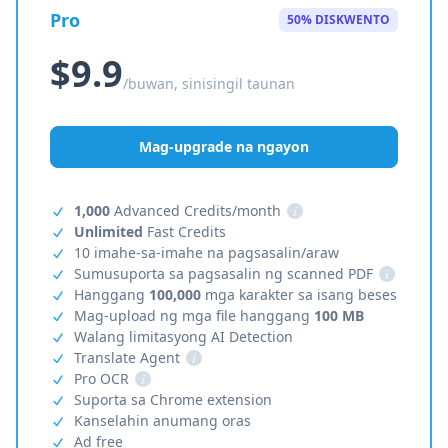
Pro
50% DISKWENTO
$9.9
/buwan, sinisingil taunan
Mag-upgrade na ngayon
1,000
Advanced Credits/month
i
Unlimited
Fast Credits
10 imahe-sa-imahe na pagsasalin/araw
Sumusuporta sa pagsasalin ng scanned PDF
i
Hanggang
100,000
mga karakter sa isang beses
Mag-upload ng mga file hanggang
100 MB
Walang limitasyong AI Detection
Translate Agent
i
Pro OCR
i
Suporta sa Chrome extension
Kanselahin anumang oras
Ad free