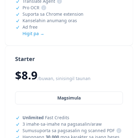
Translate Agent
i
Pro OCR
i
Suporta sa Chrome extension
Kanselahin anumang oras
Ad free
Higit pa →
Starter
$8.9
/buwan, sinisingil taunan
Magsimula
Unlimited
Fast Credits
3 imahe-sa-imahe na pagsasalin/araw
Sumusuporta sa pagsasalin ng scanned PDF
i
Hanggang
30,000
mga karakter sa isang beses