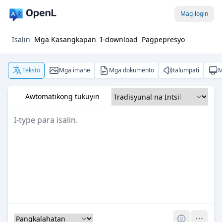
Mag-login
Isalin
Mga Kasangkapan
I-download
Pagpepresyo
Teksto
Mga imahe
Mga dokumento
talumpati
M
Awtomatikong tukuyin
Pro