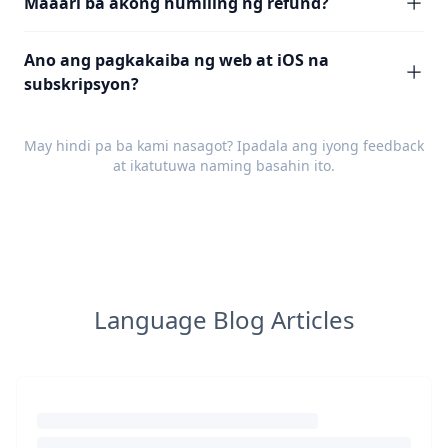
Maaari ba akong humiling ng refund?
Ano ang pagkakaiba ng web at iOS na
subskripsyon?
May hindi pa ba kami nasagot? Ipadala ang iyong
feedback
at ikatutuwa naming basahin ito.
Language Blog Articles