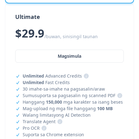
Ultimate
$29.9
/buwan, sinisingil taunan
Magsimula
Unlimited
Advanced Credits
i
Unlimited
Fast Credits
30 imahe-sa-imahe na pagsasalin/araw
Sumusuporta sa pagsasalin ng scanned PDF
i
Hanggang
150,000
mga karakter sa isang beses
Mag-upload ng mga file hanggang
100 MB
Walang limitasyong AI Detection
Translate Agent
i
Pro OCR
i
Suporta sa Chrome extension