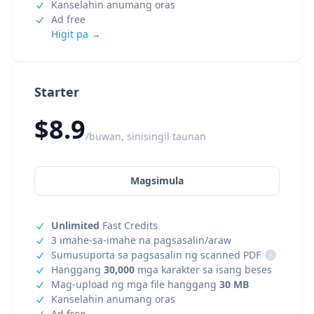
Kanselahin anumang oras
Ad free
Higit pa →
Starter
$8.9
/buwan, sinisingil taunan
Magsimula
Unlimited
Fast Credits
3 imahe-sa-imahe na pagsasalin/araw
Sumusuporta sa pagsasalin ng scanned PDF
i
Hanggang
30,000
mga karakter sa isang beses
Mag-upload ng mga file hanggang
30 MB
Kanselahin anumang oras
Ad free