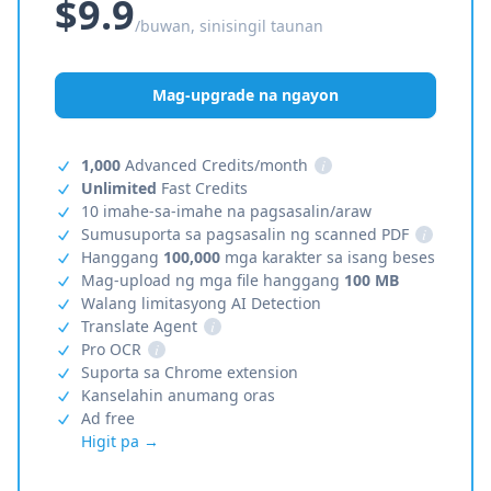
$9.9
/buwan, sinisingil taunan
Mag-upgrade na ngayon
1,000
Advanced Credits/month
i
Unlimited
Fast Credits
10 imahe-sa-imahe na pagsasalin/araw
Sumusuporta sa pagsasalin ng scanned PDF
i
Hanggang
100,000
mga karakter sa isang beses
Mag-upload ng mga file hanggang
100 MB
Walang limitasyong AI Detection
Translate Agent
i
Pro OCR
i
Suporta sa Chrome extension
Kanselahin anumang oras
Ad free
Higit pa →