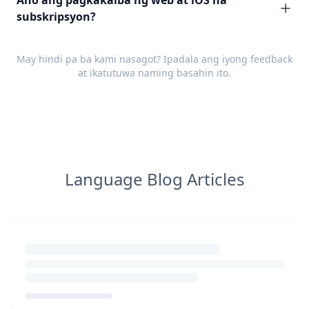
Ano ang pagkakaiba ng web at iOS na
subskripsyon?
May hindi pa ba kami nasagot? Ipadala ang iyong
feedback
at ikatutuwa naming basahin ito.
Language Blog Articles