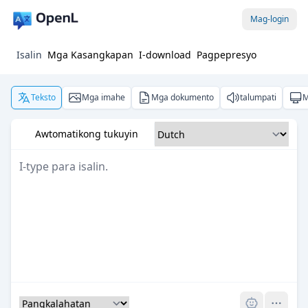
Mag-login
Isalin
Mga Kasangkapan
I-download
Pagpepresyo
Teksto
Mga imahe
Mga dokumento
talumpati
M
Awtomatikong tukuyin
Pro