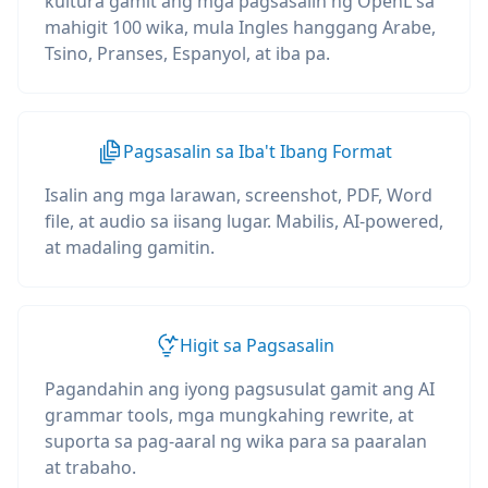
kultura gamit ang mga pagsasalin ng OpenL sa
mahigit 100 wika, mula Ingles hanggang Arabe,
Tsino, Pranses, Espanyol, at iba pa.
Pagsasalin sa Iba't Ibang Format
Isalin ang mga larawan, screenshot, PDF, Word
file, at audio sa iisang lugar. Mabilis, AI-powered,
at madaling gamitin.
Higit sa Pagsasalin
Pagandahin ang iyong pagsusulat gamit ang AI
grammar tools, mga mungkahing rewrite, at
suporta sa pag-aaral ng wika para sa paaralan
at trabaho.