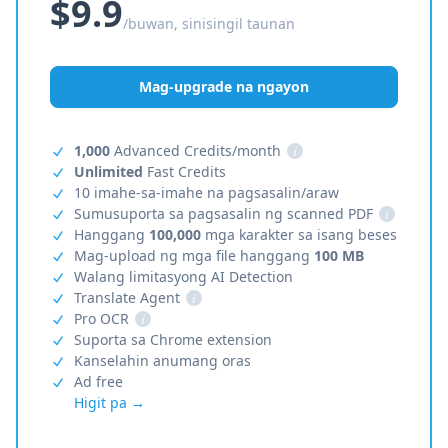
$9.9
/buwan, sinisingil taunan
Mag-upgrade na ngayon
1,000
Advanced Credits/month
i
Unlimited
Fast Credits
10 imahe-sa-imahe na pagsasalin/araw
Sumusuporta sa pagsasalin ng scanned PDF
i
Hanggang
100,000
mga karakter sa isang beses
Mag-upload ng mga file hanggang
100 MB
Walang limitasyong AI Detection
Translate Agent
i
Pro OCR
i
Suporta sa Chrome extension
Kanselahin anumang oras
Ad free
Higit pa →