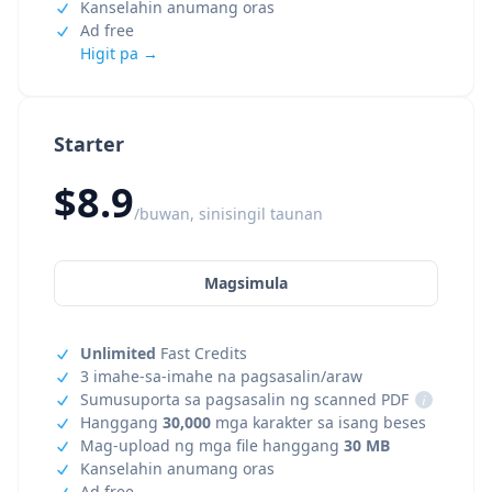
Kanselahin anumang oras
Ad free
Higit pa →
Starter
$8.9
/buwan, sinisingil taunan
Magsimula
Unlimited
Fast Credits
3 imahe-sa-imahe na pagsasalin/araw
Sumusuporta sa pagsasalin ng scanned PDF
i
Hanggang
30,000
mga karakter sa isang beses
Mag-upload ng mga file hanggang
30 MB
Kanselahin anumang oras
Ad free