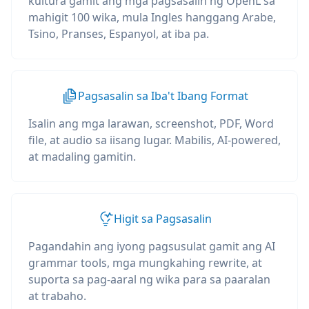
kultura gamit ang mga pagsasalin ng OpenL sa
mahigit 100 wika, mula Ingles hanggang Arabe,
Tsino, Pranses, Espanyol, at iba pa.
Pagsasalin sa Iba't Ibang Format
Isalin ang mga larawan, screenshot, PDF, Word
file, at audio sa iisang lugar. Mabilis, AI-powered,
at madaling gamitin.
Higit sa Pagsasalin
Pagandahin ang iyong pagsusulat gamit ang AI
grammar tools, mga mungkahing rewrite, at
suporta sa pag-aaral ng wika para sa paaralan
at trabaho.