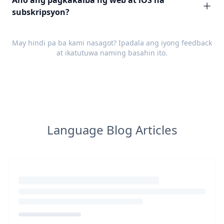
Ano ang pagkakaiba ng web at iOS na
subskripsyon?
May hindi pa ba kami nasagot? Ipadala ang iyong
feedback
at ikatutuwa naming basahin ito.
Language Blog Articles