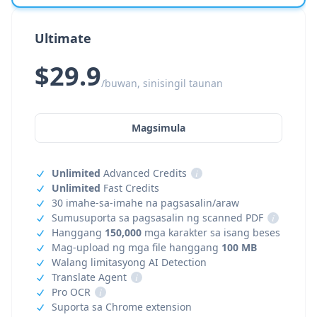
Ultimate
$29.9
/buwan, sinisingil taunan
Magsimula
Unlimited
Advanced Credits
i
Unlimited
Fast Credits
30 imahe-sa-imahe na pagsasalin/araw
Sumusuporta sa pagsasalin ng scanned PDF
i
Hanggang
150,000
mga karakter sa isang beses
Mag-upload ng mga file hanggang
100 MB
Walang limitasyong AI Detection
Translate Agent
i
Pro OCR
i
Suporta sa Chrome extension