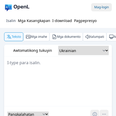
Mag-login
Isalin
Mga Kasangkapan
I-download
Pagpepresyo
Teksto
Mga imahe
Mga dokumento
talumpati
M
Awtomatikong tukuyin
Pro