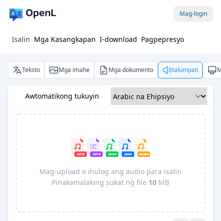
Mag-login
Isalin
Mga Kasangkapan
I-download
Pagpepresyo
Teksto
Mga imahe
Mga dokumento
talumpati
M
Awtomatikong tukuyin
Mag-upload o ihulog ang audio para isalin
Pinakamalaking sukat ng file
10
MB
Pro