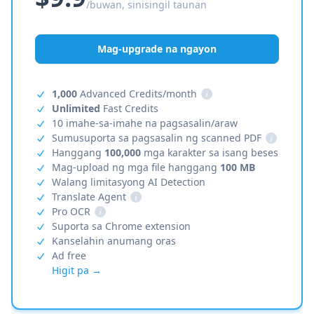
/buwan, sinisingil taunan
Mag-upgrade na ngayon
1,000
Advanced Credits/month
i
Unlimited
Fast Credits
10 imahe-sa-imahe na pagsasalin/araw
Sumusuporta sa pagsasalin ng scanned PDF
i
Hanggang
100,000
mga karakter sa isang beses
Mag-upload ng mga file hanggang
100 MB
Walang limitasyong AI Detection
Translate Agent
i
Pro OCR
i
Suporta sa Chrome extension
Kanselahin anumang oras
Ad free
Higit pa →