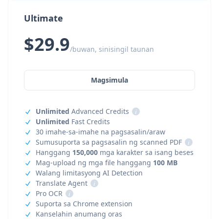
Ultimate
$29.9
/buwan, sinisingil taunan
Magsimula
Unlimited
Advanced Credits
i
Unlimited
Fast Credits
30 imahe-sa-imahe na pagsasalin/araw
Sumusuporta sa pagsasalin ng scanned PDF
i
Hanggang
150,000
mga karakter sa isang beses
Mag-upload ng mga file hanggang
100 MB
Walang limitasyong AI Detection
Translate Agent
i
Pro OCR
i
Suporta sa Chrome extension
Kanselahin anumang oras