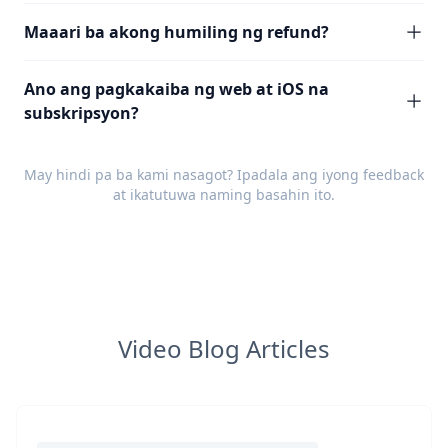
Maaari ba akong humiling ng refund?
Ano ang pagkakaiba ng web at iOS na
subskripsyon?
May hindi pa ba kami nasagot? Ipadala ang iyong
feedback
at ikatutuwa naming basahin ito.
Video Blog Articles