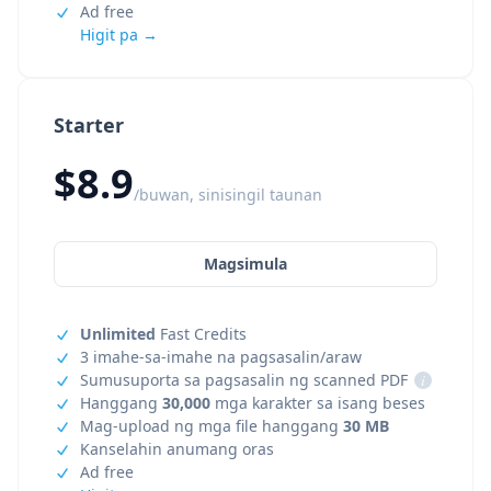
Ad free
Higit pa →
Starter
$8.9
/buwan, sinisingil taunan
Magsimula
Unlimited
Fast Credits
3 imahe-sa-imahe na pagsasalin/araw
Sumusuporta sa pagsasalin ng scanned PDF
i
Hanggang
30,000
mga karakter sa isang beses
Mag-upload ng mga file hanggang
30 MB
Kanselahin anumang oras
Ad free