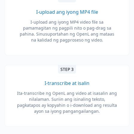
I-upload ang iyong MP4 file
I-upload ang iyong MP4 video file sa
pamamagitan ng pagpili nito o pag-drag sa
pahina. Sinusuportahan ng OpenL ang mataas
na kalidad ng pagproseso ng video.
STEP 3
I-transcribe at isalin
Ita-transcribe ng OpenL ang video at isasalin ang
nilalaman. Suriin ang isinaling teksto,
pagkatapos ay kopyahin o i-download ang resulta
ayon sa iyong pangangailangan.