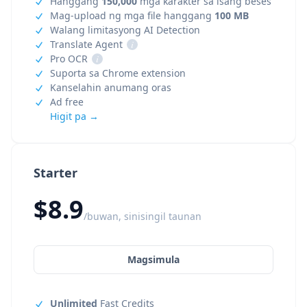
Hanggang
150,000
mga karakter sa isang beses
Mag-upload ng mga file hanggang
100 MB
Walang limitasyong AI Detection
Translate Agent
i
Pro OCR
i
Suporta sa Chrome extension
Kanselahin anumang oras
Ad free
Higit pa →
Starter
$8.9
/buwan, sinisingil taunan
Magsimula
Unlimited
Fast Credits