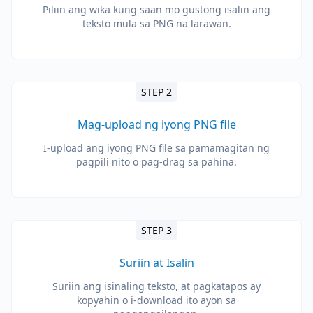
Piliin ang wika kung saan mo gustong isalin ang
teksto mula sa PNG na larawan.
STEP 2
Mag-upload ng iyong PNG file
I-upload ang iyong PNG file sa pamamagitan ng
pagpili nito o pag-drag sa pahina.
STEP 3
Suriin at Isalin
Suriin ang isinaling teksto, at pagkatapos ay
kopyahin o i-download ito ayon sa