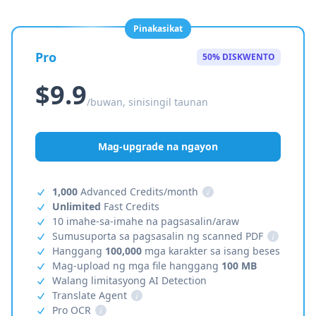
Pinakasikat
Pro
50% DISKWENTO
$9.9
/buwan, sinisingil taunan
Mag-upgrade na ngayon
1,000
Advanced Credits/month
i
Unlimited
Fast Credits
10 imahe-sa-imahe na pagsasalin/araw
Sumusuporta sa pagsasalin ng scanned PDF
i
Hanggang
100,000
mga karakter sa isang beses
Mag-upload ng mga file hanggang
100 MB
Walang limitasyong AI Detection
Translate Agent
i
Pro OCR
i