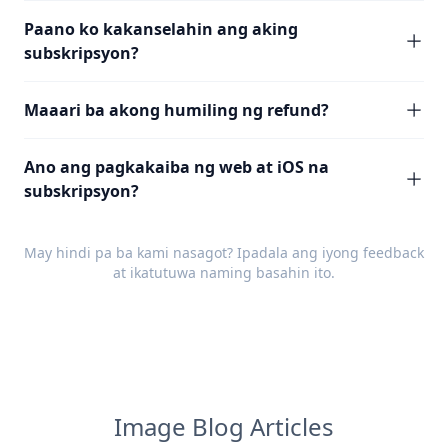
Paano ko kakanselahin ang aking
subskripsyon?
Maaari ba akong humiling ng refund?
Ano ang pagkakaiba ng web at iOS na
subskripsyon?
May hindi pa ba kami nasagot? Ipadala ang iyong
feedback
at ikatutuwa naming basahin ito.
Image Blog Articles