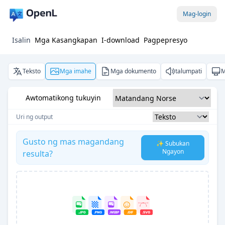
Mag-login
Isalin
Mga Kasangkapan
I-download
Pagpepresyo
Teksto
Mga imahe
Mga dokumento
talumpati
M
Awtomatikong tukuyin
Uri ng output
Gusto ng mas magandang
✨ Subukan
Ngayon
resulta?