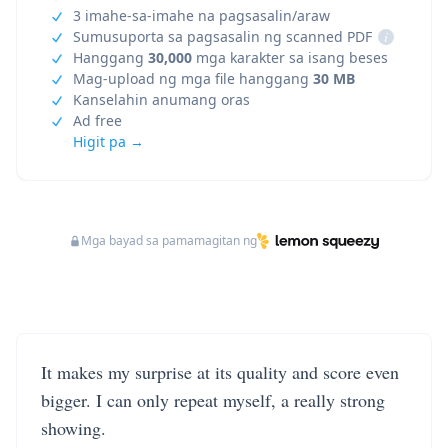
3 imahe-sa-imahe na pagsasalin/araw
Sumusuporta sa pagsasalin ng scanned PDF
i
Hanggang
30,000
mga karakter sa isang beses
Mag-upload ng mga file hanggang
30 MB
Kanselahin anumang oras
Ad free
Higit pa →
Mga bayad sa pamamagitan ng
It makes my surprise at its quality and score even
bigger. I can only repeat myself, a really strong
showing.