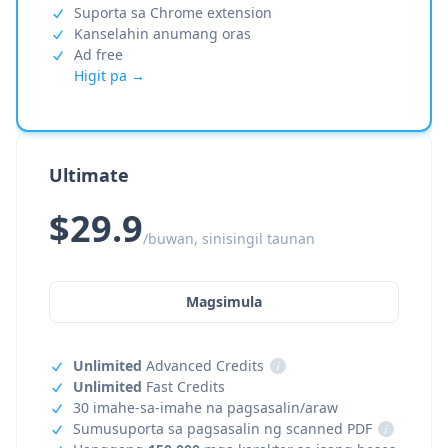
Suporta sa Chrome extension
Kanselahin anumang oras
Ad free
Higit pa →
Ultimate
$29.9
/buwan, sinisingil taunan
Magsimula
Unlimited
Advanced Credits
i
Unlimited
Fast Credits
30 imahe-sa-imahe na pagsasalin/araw
Sumusuporta sa pagsasalin ng scanned PDF
i