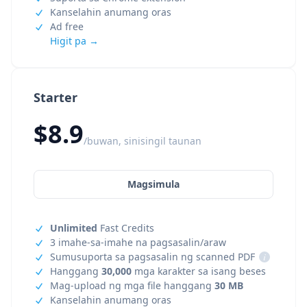
Kanselahin anumang oras
Ad free
Higit pa →
Starter
$8.9
/buwan, sinisingil taunan
Magsimula
Unlimited
Fast Credits
3 imahe-sa-imahe na pagsasalin/araw
Sumusuporta sa pagsasalin ng scanned PDF
i
Hanggang
30,000
mga karakter sa isang beses
Mag-upload ng mga file hanggang
30 MB
Kanselahin anumang oras