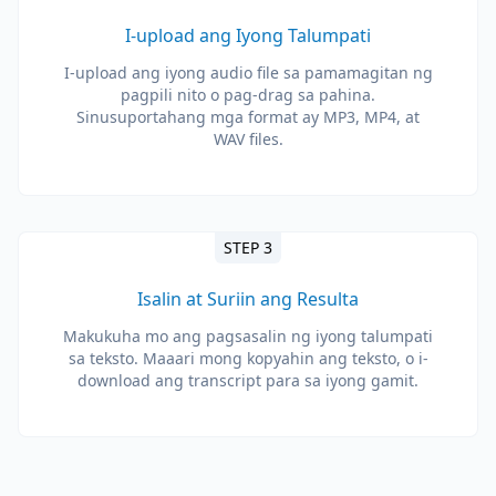
I-upload ang Iyong Talumpati
I-upload ang iyong audio file sa pamamagitan ng
pagpili nito o pag-drag sa pahina.
Sinusuportahang mga format ay MP3, MP4, at
WAV files.
STEP 3
Isalin at Suriin ang Resulta
Makukuha mo ang pagsasalin ng iyong talumpati
sa teksto. Maaari mong kopyahin ang teksto, o i-
download ang transcript para sa iyong gamit.