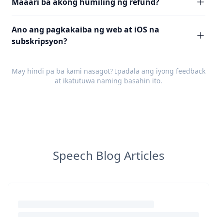
Maaari ba akong humiling ng refund?
Ano ang pagkakaiba ng web at iOS na
subskripsyon?
May hindi pa ba kami nasagot? Ipadala ang iyong
feedback
at ikatutuwa naming basahin ito.
Speech Blog Articles