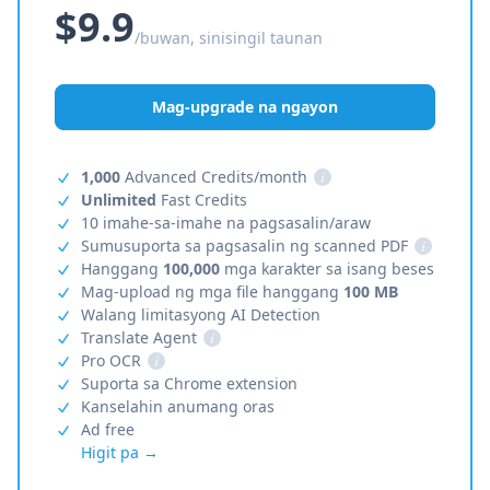
$9.9
/buwan, sinisingil taunan
Mag-upgrade na ngayon
1,000
Advanced Credits/month
i
Unlimited
Fast Credits
10 imahe-sa-imahe na pagsasalin/araw
Sumusuporta sa pagsasalin ng scanned PDF
i
Hanggang
100,000
mga karakter sa isang beses
Mag-upload ng mga file hanggang
100 MB
Walang limitasyong AI Detection
Translate Agent
i
Pro OCR
i
Suporta sa Chrome extension
Kanselahin anumang oras
Ad free
Higit pa →