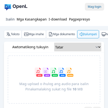
Mag-login
Isalin
Mga Kasangkapan
I-download
Pagpepresyo
Teksto
Mga imahe
Mga dokumento
talumpati
M
Awtomatikong tukuyin
Mag-upload o ihulog ang audio para isalin
Pinakamalaking sukat ng file
10
MB
Pro