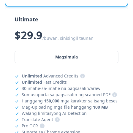
Ultimate
$29.9
/buwan, sinisingil taunan
Magsimula
Unlimited
Advanced Credits
i
Unlimited
Fast Credits
30 imahe-sa-imahe na pagsasalin/araw
Sumusuporta sa pagsasalin ng scanned PDF
i
Hanggang
150,000
mga karakter sa isang beses
Mag-upload ng mga file hanggang
100 MB
Walang limitasyong AI Detection
Translate Agent
i
Pro OCR
i
Suporta sa Chrome extension