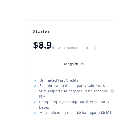
Starter
$8.9
/buwan, sinisingil taunan
Magsimula
Unlimited
Fast Credits
3 imahe-sa-imahe na pagsasalin/araw
Sumusuporta sa pagsasalin ng scanned
i
PDF
Hanggang
30,000
mga karakter sa isang
beses
Mag-upload ng mga file hanggang
30 MB