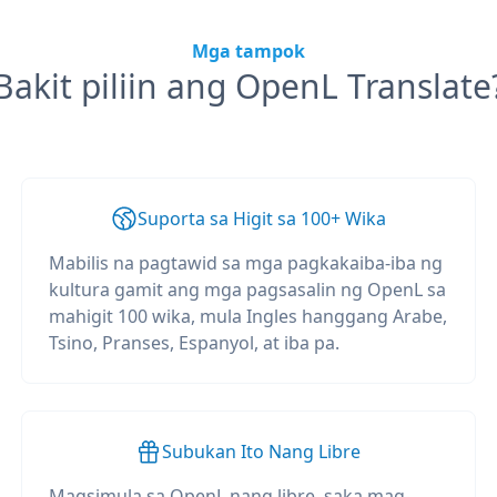
Mga tampok
Bakit piliin ang OpenL Translate
Suporta sa Higit sa 100+ Wika
Mabilis na pagtawid sa mga pagkakaiba-iba ng
kultura gamit ang mga pagsasalin ng OpenL sa
mahigit 100 wika, mula Ingles hanggang Arabe,
Tsino, Pranses, Espanyol, at iba pa.
Subukan Ito Nang Libre
Magsimula sa OpenL nang libre, saka mag-