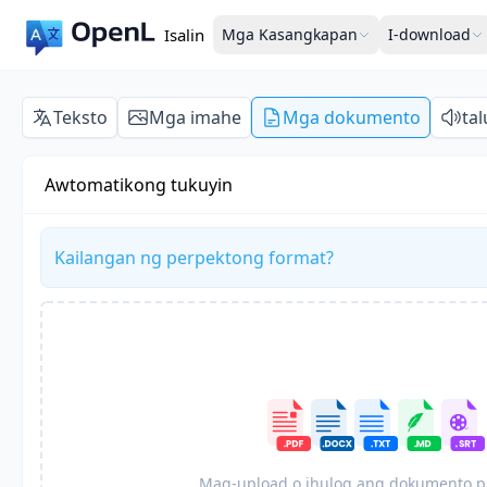
Isalin
Mga Kasangkapan
I-download
Teksto
Mga imahe
Mga dokumento
ta
Awtomatikong tukuyin
Kailangan ng perpektong format?
Mag-upload o ihulog ang dokumento pa