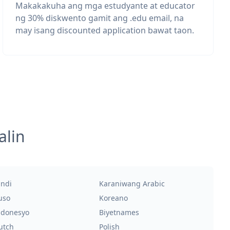
Makakakuha ang mga estudyante at educator
ng 30% diskwento gamit ang .edu email, na
may isang discounted application bawat taon.
alin
indi
Karaniwang Arabic
uso
Koreano
ndonesyo
Biyetnames
utch
Polish