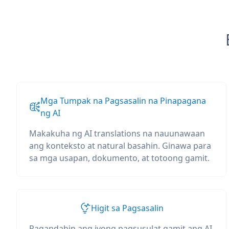
Mga Tumpak na Pagsasalin na Pinapagana
ng AI
Makakuha ng AI translations na nauunawaan
ang konteksto at natural basahin. Ginawa para
sa mga usapan, dokumento, at totoong gamit.
Higit sa Pagsasalin
Pagandahin ang iyong pagsusulat gamit ang AI