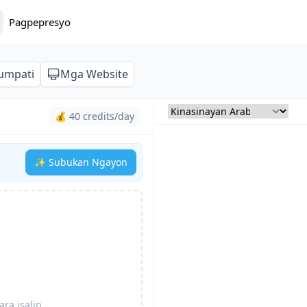
Pagpepresyo
lumpati
Mga Website
💰 40 credits/day
✨ Subukan Ngayon
ra isalin