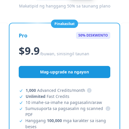
Makatipid ng hanggang 50% sa taunang plano
Pinakasikat
Pro
50% DISKWENTO
$9.9
/buwan, sinisingil taunan
Mag-upgrade na ngayon
1,000
Advanced Credits/month
i
Unlimited
Fast Credits
10 imahe-sa-imahe na pagsasalin/araw
Sumusuporta sa pagsasalin ng scanned
i
PDF
Hanggang
100,000
mga karakter sa isang
beses