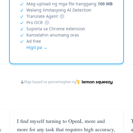
Mag-upload ng mga file hanggang
100 MB
Walang limitasyong AI Detection
Translate Agent
i
Pro OCR
i
Suporta sa Chrome extension
Kanselahin anumang oras
Ad free
Higit pa →
Mga bayad sa pamamagitan ng
I find myself turning to OpenL more and
T
y
more for any task that requires high accuracy,