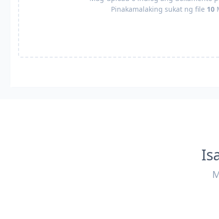
Pinakamalaking sukat ng file
10
Is
M