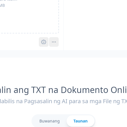
MB
Pro
alin ang TXT na Dokumento Onl
abilis na Pagsasalin ng AI para sa mga File ng T
Buwanang
Taunan