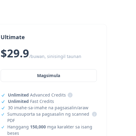
Ultimate
$29.9
/buwan, sinisingil taunan
Magsimula
Unlimited
Advanced Credits
i
Unlimited
Fast Credits
30 imahe-sa-imahe na pagsasalin/araw
Sumusuporta sa pagsasalin ng scanned
i
PDF
Hanggang
150,000
mga karakter sa isang
beses