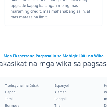
upgrade kapag kailangan mo ng mas
maraming credit, mas mahahabang salin, at
mas mataas na limit.
Mga Ekspertong Pagsasalin sa Mahigit 100+ na Wika
akasikat na mga wika sa pagsas
Tradisyunal na Intsik
Espanyol
H
Hapon
Aleman
R
Tamil
Bengali
I
Burmese
Thai
D