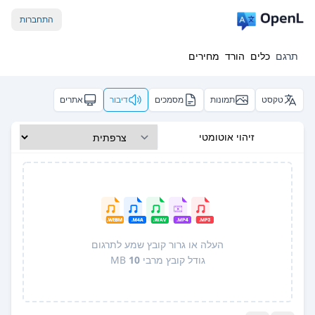
התחברות
תרגם
כלים
הורד
מחירים
טקסט
תמונות
מסמכים
דיבור
אתרים
זיהוי אוטומטי
העלה או גרור קובץ שמע לתרגום
גודל קובץ מרבי
10
MB
Pro