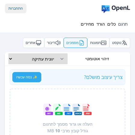
התחברות
תרגם
כלים
הורד
מחירים
טקסט
תמונות
מסמכים
דיבור
אתרים
זיהוי אוטומטי
צריך עיצוב מושלם?
✨ נסה עכשיו
העלה או גרור מסמך לתרגום
גודל קובץ מרבי
10
MB