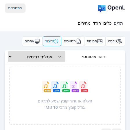
התחברות
תרגם
כלים
הורד
מחירים
טקסט
תמונות
מסמכים
דיבור
אתרים
זיהוי אוטומטי
העלה או גרור קובץ שמע לתרגום
גודל קובץ מרבי
10
MB
Pro