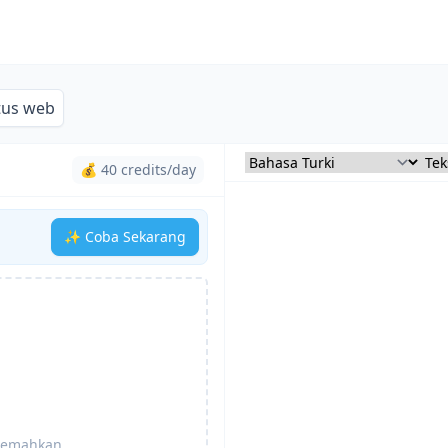
tus web
💰 40 credits/day
✨ Coba Sekarang
rjemahkan