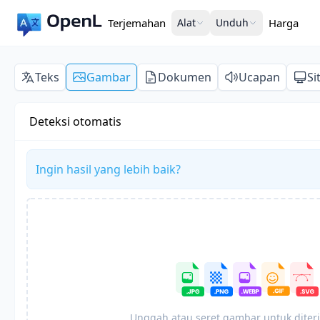
Terjemahan
Alat
Unduh
Harga
Teks
Gambar
Dokumen
Ucapan
Si
Deteksi otomatis
Ingin hasil yang lebih baik?
Unggah atau seret gambar untuk dite