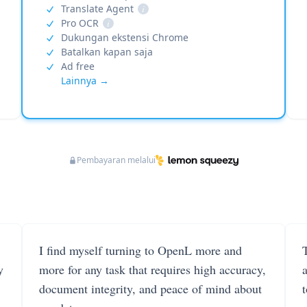
Translate Agent
i
Pro OCR
i
Dukungan ekstensi Chrome
Batalkan kapan saja
Ad free
Lainnya →
Pembayaran melalui
I find myself turning to OpenL more and
T
y
more for any task that requires high accuracy,
document integrity, and peace of mind about