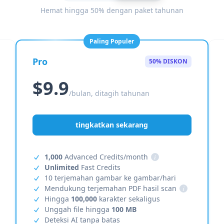
Hemat hingga 50% dengan paket tahunan
Paling Populer
Pro
50% DISKON
$9.9
/bulan, ditagih tahunan
tingkatkan sekarang
1,000
Advanced Credits/month
i
Unlimited
Fast Credits
10 terjemahan gambar ke gambar/hari
Mendukung terjemahan PDF hasil scan
i
Hingga
100,000
karakter sekaligus
Unggah file hingga
100 MB
Deteksi AI tanpa batas