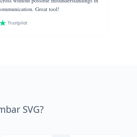
across without possible misunderstandings in
communication. Great tool!
Trustpilot
mbar SVG?