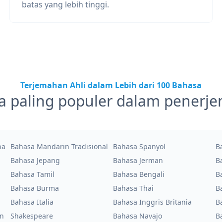
batas yang lebih tinggi.
Terjemahan Ahli dalam Lebih dari 100 Bahasa
a paling populer dalam penerj
na
Bahasa Mandarin Tradisional
Bahasa Spanyol
B
Bahasa Jepang
Bahasa Jerman
B
Bahasa Tamil
Bahasa Bengali
B
Bahasa Burma
Bahasa Thai
B
Bahasa Italia
Bahasa Inggris Britania
B
an
Shakespeare
Bahasa Navajo
B