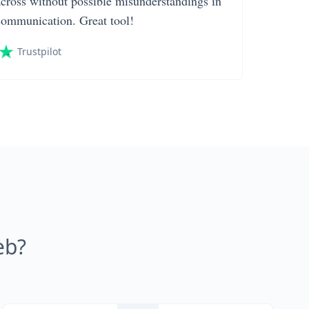
across without possible misunderstandings in
communication. Great tool!
Trustpilot
eb?