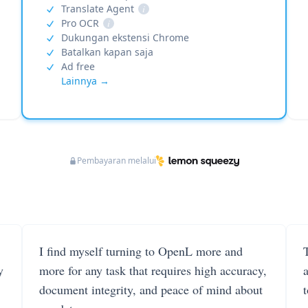
Translate Agent
i
Pro OCR
i
Dukungan ekstensi Chrome
Batalkan kapan saja
Ad free
Lainnya →
Pembayaran melalui
I find myself turning to OpenL more and
T
y
more for any task that requires high accuracy,
document integrity, and peace of mind about