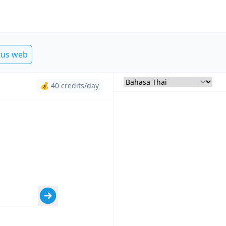
tus web
💰 40 credits/day