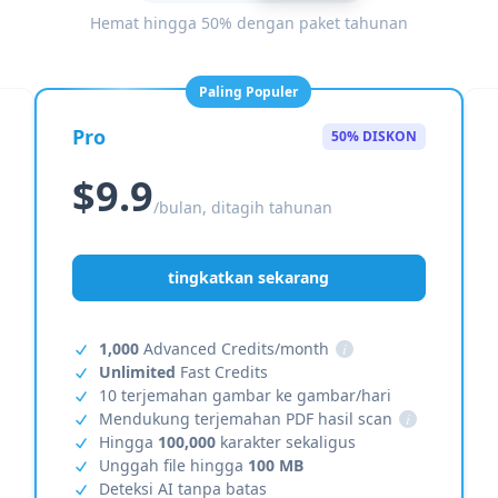
Hemat hingga 50% dengan paket tahunan
Paling Populer
Pro
50% DISKON
$9.9
/bulan, ditagih tahunan
tingkatkan sekarang
1,000
Advanced Credits/month
i
Unlimited
Fast Credits
10 terjemahan gambar ke gambar/hari
Mendukung terjemahan PDF hasil scan
i
Hingga
100,000
karakter sekaligus
Unggah file hingga
100 MB
Deteksi AI tanpa batas