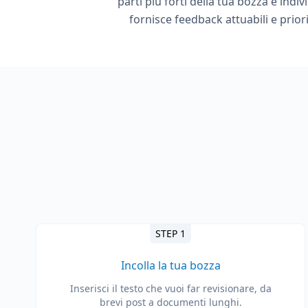
parti più forti della tua bozza e ind
fornisce feedback attuabili e prior
STEP 1
Incolla la tua bozza
Inserisci il testo che vuoi far revisionare, da
brevi post a documenti lunghi.