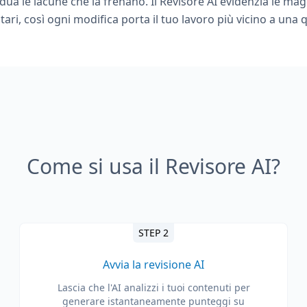
ividua le lacune che la frenano. Il Revisore AI evidenzia le m
itari, così ogni modifica porta il tuo lavoro più vicino a una 
Come si usa il Revisore AI?
STEP 2
Avvia la revisione AI
Lascia che l'AI analizzi i tuoi contenuti per
generare istantaneamente punteggi su