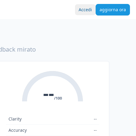
Accedi
aggiorna ora
edback mirato
--
/100
Clarity
--
Accuracy
--