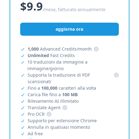
$9.9
/mese, fatturato annualmente
aggiorna ora
1,000
Advanced Credits/month
i
Unlimited
Fast Credits
10 traduzioni da immagine a
immagine/giorno
Supporta la traduzione di PDF
i
scansionati
Fino a
100,000
caratteri alla volta
Carica file fino a
100 MB
Rilevamento AI illimitato
Translate Agent
i
Pro OCR
i
Supporto per estensione Chrome
Annulla in qualsiasi momento
Ad free