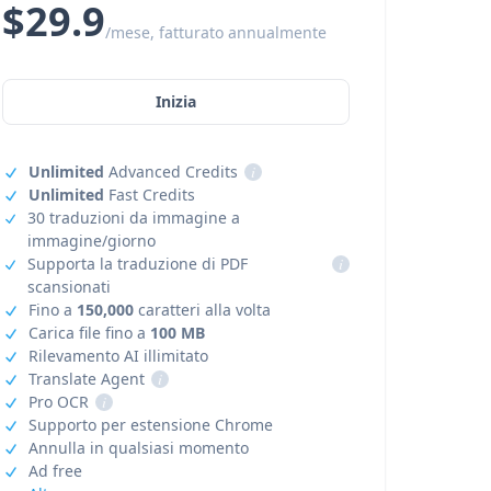
$29.9
/mese, fatturato annualmente
Inizia
Unlimited
Advanced Credits
i
Unlimited
Fast Credits
30 traduzioni da immagine a
immagine/giorno
Supporta la traduzione di PDF
i
scansionati
Fino a
150,000
caratteri alla volta
Carica file fino a
100 MB
Rilevamento AI illimitato
Translate Agent
i
Pro OCR
i
Supporto per estensione Chrome
Annulla in qualsiasi momento
Ad free