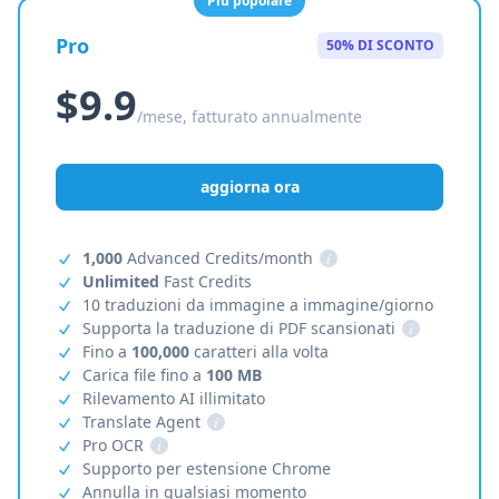
Più popolare
Pro
50% DI SCONTO
$9.9
/mese, fatturato annualmente
aggiorna ora
1,000
Advanced Credits/month
i
Unlimited
Fast Credits
10 traduzioni da immagine a immagine/giorno
Supporta la traduzione di PDF scansionati
i
Fino a
100,000
caratteri alla volta
Carica file fino a
100 MB
Rilevamento AI illimitato
Translate Agent
i
Pro OCR
i
Supporto per estensione Chrome
Annulla in qualsiasi momento