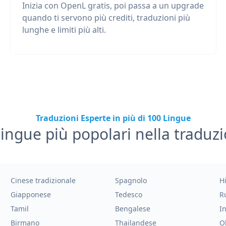
Inizia con OpenL gratis, poi passa a un upgrade
quando ti servono più crediti, traduzioni più
lunghe e limiti più alti.
Traduzioni Esperte in più di 100 Lingue
lingue più popolari nella traduz
Cinese tradizionale
Spagnolo
H
Giapponese
Tedesco
R
Tamil
Bengalese
I
Birmano
Thailandese
O