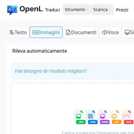
Traduci
Strumenti
Scarica
Prezzi
Testo
Immagini
Documenti
Voce
S
Rileva automaticamente
Hai bisogno di risultati migliori?
Carica o trascina l'immagine per tr