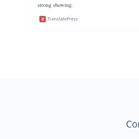
strong showing.
TranslatePress
Com