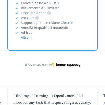
Carica file fino a
100 MB
Rilevamento AI illimitato
Translate Agent
i
Pro OCR
i
Supporto per estensione Chrome
Annulla in qualsiasi momento
Ad free
Altro →
Pagamenti tramite
I find myself turning to OpenL more and
T
y
more for any task that requires high accuracy,