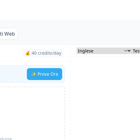
iti Web
💰 40 credits/day
✨ Prova Ora
adurre