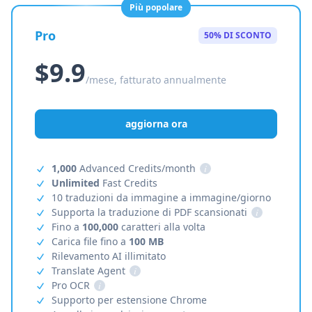
Più popolare
Pro
50% DI SCONTO
$9.9
/mese, fatturato annualmente
aggiorna ora
1,000
Advanced Credits/month
i
Unlimited
Fast Credits
10 traduzioni da immagine a immagine/giorno
Supporta la traduzione di PDF scansionati
i
Fino a
100,000
caratteri alla volta
Carica file fino a
100 MB
Rilevamento AI illimitato
Translate Agent
i
Pro OCR
i
Supporto per estensione Chrome