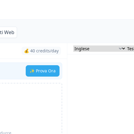
iti Web
💰 40 credits/day
✨ Prova Ora
adurre