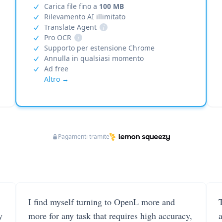
Carica file fino a
100 MB
Rilevamento AI illimitato
Translate Agent
i
Pro OCR
i
Supporto per estensione Chrome
Annulla in qualsiasi momento
Ad free
Altro →
Pagamenti tramite
I find myself turning to OpenL more and
T
y
more for any task that requires high accuracy,