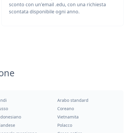
sconto con un'email .edu, con una richiesta
scontata disponibile ogni anno.
ione
indi
Arabo standard
usso
Coreano
ndonesiano
Vietnamita
landese
Polacco