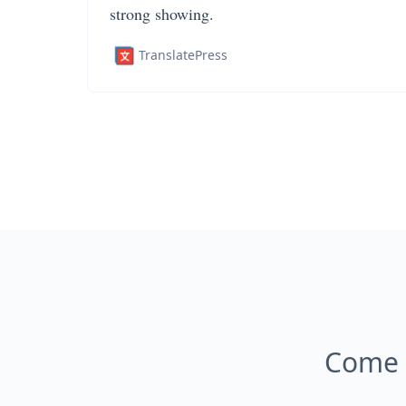
strong showing.
TranslatePress
Come t