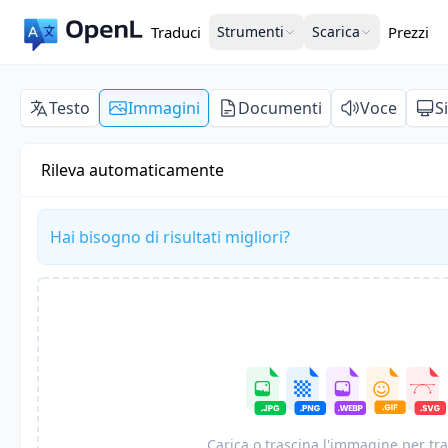
Traduci
Strumenti
Scarica
Prezzi
Testo
Immagini
Documenti
Voce
S
Rileva automaticamente
Hai bisogno di risultati migliori?
Carica o trascina l'immagine per tr