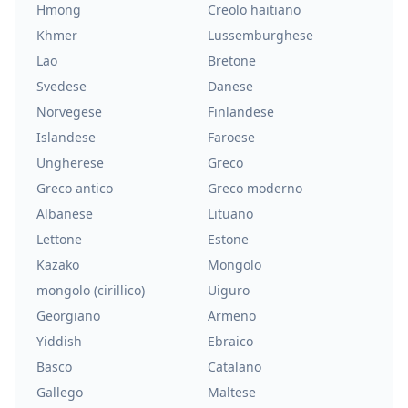
Hmong
Creolo haitiano
Khmer
Lussemburghese
Lao
Bretone
Svedese
Danese
Norvegese
Finlandese
Islandese
Faroese
Ungherese
Greco
Greco antico
Greco moderno
Albanese
Lituano
Lettone
Estone
Kazako
Mongolo
mongolo (cirillico)
Uiguro
Georgiano
Armeno
Yiddish
Ebraico
Basco
Catalano
Gallego
Maltese