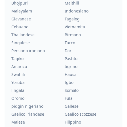
Bhojpuri
Maithili
Malayalam
Indonesiano
Giavanese
Tagalog
Cebuano
Vietnamita
Thailandese
Birmano
Singalese
Turco
Persiano iraniano
Dari
Tagiko
Pashtu
Amarico
tigrino
Swahili
Hausa
Yoruba
Igbo
lingala
Somalo
Oromo
Fula
pidgin nigeriano
Gallese
Gaelico irlandese
Gaelico scozzese
Malese
Filippino