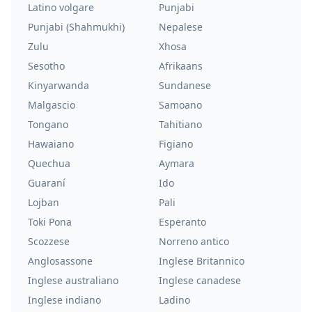
Latino volgare
Punjabi
Punjabi (Shahmukhi)
Nepalese
Zulu
Xhosa
Sesotho
Afrikaans
Kinyarwanda
Sundanese
Malgascio
Samoano
Tongano
Tahitiano
Hawaiano
Figiano
Quechua
Aymara
Guaraní
Ido
Lojban
Pali
Toki Pona
Esperanto
Scozzese
Norreno antico
Anglosassone
Inglese Britannico
Inglese australiano
Inglese canadese
Inglese indiano
Ladino