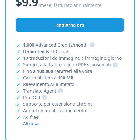
$9.9
/mese, fatturato annualmente
aggiorna ora
1,000
Advanced Credits/month
i
Unlimited
Fast Credits
10 traduzioni da immagine a immagine/giorno
Supporta la traduzione di PDF scansionati
i
Fino a
100,000
caratteri alla volta
Carica file fino a
100 MB
Rilevamento AI illimitato
Translate Agent
i
Pro OCR
i
Supporto per estensione Chrome
Annulla in qualsiasi momento
Ad free
Altro →