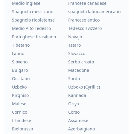
Medio inglese
Francese canadese
Spagnolo messicano
spagnolo latinoamericano
Spagnolo rioplatense
Francese antico
Medio Alto Tedesco
Tedesco svizzero
Portoghese brasiliano
Navajo
Tibetano
Tataro
Latino
Slovacco
Sloveno
Serbo-croato
Bulgaro
Macedone
Occitano
Sardo
Uzbeko
Uzbeko (Cyrillic)
Kirghiso
Kannada
Malese
Oriya
Cornico
Corso
Irlandese
Assamese
Bielorusso
Azerbaigiano