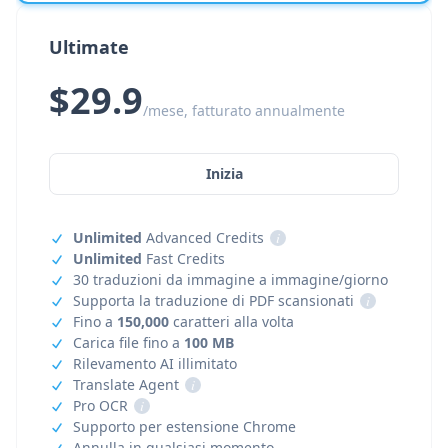
Ultimate
$29.9
/mese, fatturato annualmente
Inizia
Unlimited
Advanced Credits
i
Unlimited
Fast Credits
30 traduzioni da immagine a immagine/giorno
Supporta la traduzione di PDF scansionati
i
Fino a
150,000
caratteri alla volta
Carica file fino a
100 MB
Rilevamento AI illimitato
Translate Agent
i
Pro OCR
i
Supporto per estensione Chrome
Annulla in qualsiasi momento