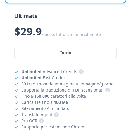
Ultimate
$29.9
/mese, fatturato annualmente
Inizia
Unlimited
Advanced Credits
i
Unlimited
Fast Credits
30 traduzioni da immagine a immagine/giorno
Supporta la traduzione di PDF scansionati
i
Fino a
150,000
caratteri alla volta
Carica file fino a
100 MB
Rilevamento AI illimitato
Translate Agent
i
Pro OCR
i
Supporto per estensione Chrome