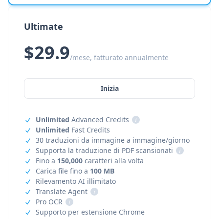
Ultimate
$29.9
/mese, fatturato annualmente
Inizia
Unlimited
Advanced Credits
i
Unlimited
Fast Credits
30 traduzioni da immagine a immagine/giorno
Supporta la traduzione di PDF scansionati
i
Fino a
150,000
caratteri alla volta
Carica file fino a
100 MB
Rilevamento AI illimitato
Translate Agent
i
Pro OCR
i
Supporto per estensione Chrome