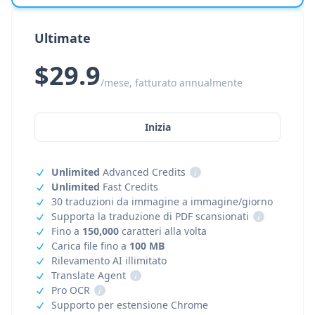
Ultimate
$29.9
/mese, fatturato annualmente
Inizia
Unlimited
Advanced Credits
i
Unlimited
Fast Credits
30 traduzioni da immagine a immagine/giorno
Supporta la traduzione di PDF scansionati
i
Fino a
150,000
caratteri alla volta
Carica file fino a
100 MB
Rilevamento AI illimitato
Translate Agent
i
Pro OCR
i
Supporto per estensione Chrome