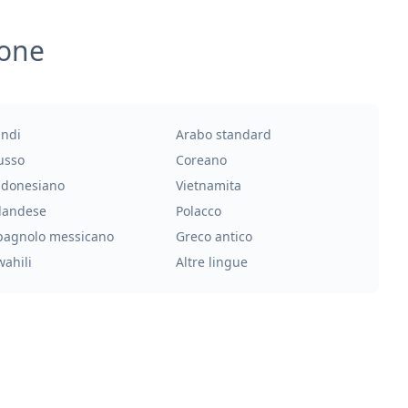
ione
indi
Arabo standard
usso
Coreano
ndonesiano
Vietnamita
landese
Polacco
pagnolo messicano
Greco antico
wahili
Altre lingue