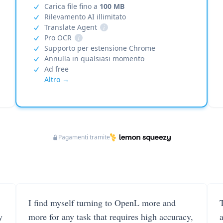
Carica file fino a
100 MB
Rilevamento AI illimitato
Translate Agent
i
Pro OCR
i
Supporto per estensione Chrome
Annulla in qualsiasi momento
Ad free
Altro →
Pagamenti tramite
I find myself turning to OpenL more and
T
y
more for any task that requires high accuracy,