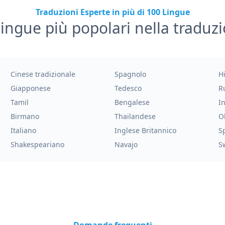
Traduzioni Esperte in più di 100 Lingue
lingue più popolari nella traduz
Cinese tradizionale
Spagnolo
H
Giapponese
Tedesco
R
Tamil
Bengalese
I
Birmano
Thailandese
O
Italiano
Inglese Britannico
S
Shakespeariano
Navajo
S