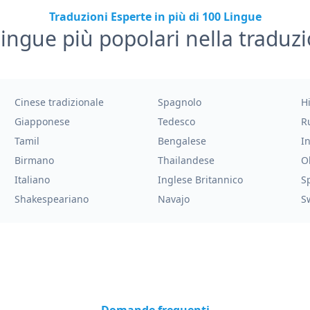
Traduzioni Esperte in più di 100 Lingue
lingue più popolari nella traduz
Cinese tradizionale
Spagnolo
H
Giapponese
Tedesco
R
Tamil
Bengalese
I
Birmano
Thailandese
O
Italiano
Inglese Britannico
S
Shakespeariano
Navajo
S