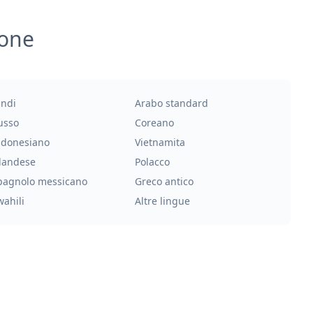
ione
indi
Arabo standard
usso
Coreano
ndonesiano
Vietnamita
landese
Polacco
pagnolo messicano
Greco antico
wahili
Altre lingue