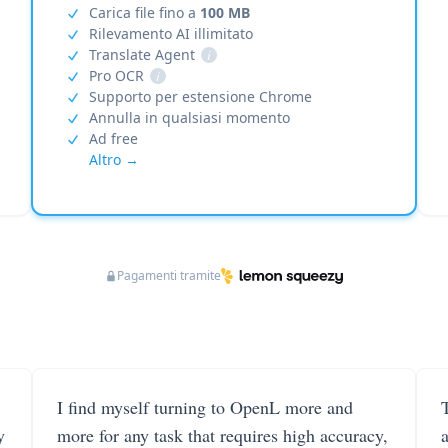
Carica file fino a
100 MB
Rilevamento AI illimitato
Translate Agent
i
Pro OCR
i
Supporto per estensione Chrome
Annulla in qualsiasi momento
Ad free
Altro →
Pagamenti tramite
I find myself turning to OpenL more and
T
y
more for any task that requires high accuracy,