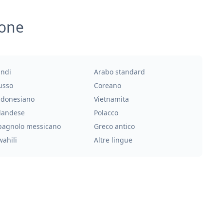
ione
indi
Arabo standard
usso
Coreano
ndonesiano
Vietnamita
landese
Polacco
pagnolo messicano
Greco antico
wahili
Altre lingue