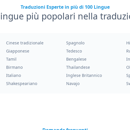
Traduzioni Esperte in più di 100 Lingue
lingue più popolari nella traduz
Cinese tradizionale
Spagnolo
H
Giapponese
Tedesco
R
Tamil
Bengalese
I
Birmano
Thailandese
O
Italiano
Inglese Britannico
S
Shakespeariano
Navajo
S