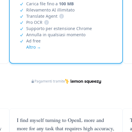
Carica file fino a
100 MB
Rilevamento AI illimitato
Translate Agent
i
Pro OCR
i
Supporto per estensione Chrome
Annulla in qualsiasi momento
Ad free
Altro →
Pagamenti tramite
I find myself turning to OpenL more and
T
y
more for any task that requires high accuracy,