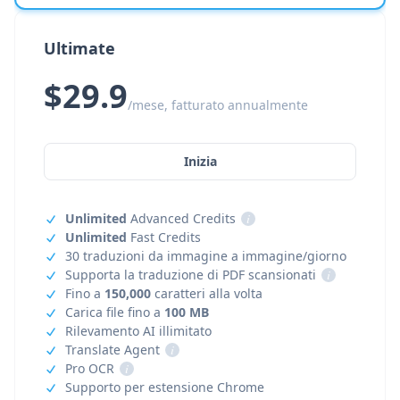
Ultimate
$29.9
/mese, fatturato annualmente
Inizia
Unlimited
Advanced Credits
i
Unlimited
Fast Credits
30 traduzioni da immagine a immagine/giorno
Supporta la traduzione di PDF scansionati
i
Fino a
150,000
caratteri alla volta
Carica file fino a
100 MB
Rilevamento AI illimitato
Translate Agent
i
Pro OCR
i
Supporto per estensione Chrome