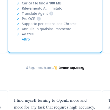
Carica file fino a
100 MB
Rilevamento AI illimitato
Translate Agent
i
Pro OCR
i
Supporto per estensione Chrome
Annulla in qualsiasi momento
Ad free
Altro →
Pagamenti tramite
I find myself turning to OpenL more and
T
y
more for any task that requires high accuracy,