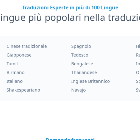
Traduzioni Esperte in più di 100 Lingue
lingue più popolari nella traduz
Cinese tradizionale
Spagnolo
H
Giapponese
Tedesco
R
Tamil
Bengalese
I
Birmano
Thailandese
O
Italiano
Inglese Britannico
S
Shakespeariano
Navajo
S