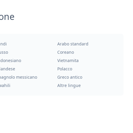
ione
indi
Arabo standard
usso
Coreano
ndonesiano
Vietnamita
landese
Polacco
pagnolo messicano
Greco antico
wahili
Altre lingue