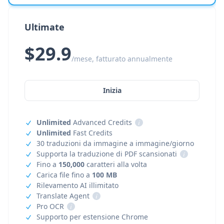
Ultimate
$29.9
/mese, fatturato annualmente
Inizia
Unlimited
Advanced Credits
i
Unlimited
Fast Credits
30 traduzioni da immagine a immagine/giorno
Supporta la traduzione di PDF scansionati
i
Fino a
150,000
caratteri alla volta
Carica file fino a
100 MB
Rilevamento AI illimitato
Translate Agent
i
Pro OCR
i
Supporto per estensione Chrome