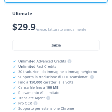
Ultimate
$29.9
/mese, fatturato annualmente
Inizia
Unlimited
Advanced Credits
i
Unlimited
Fast Credits
30 traduzioni da immagine a immagine/giorno
Supporta la traduzione di PDF scansionati
i
Fino a
150,000
caratteri alla volta
Carica file fino a
100 MB
Rilevamento AI illimitato
Translate Agent
i
Pro OCR
i
Supporto per estensione Chrome