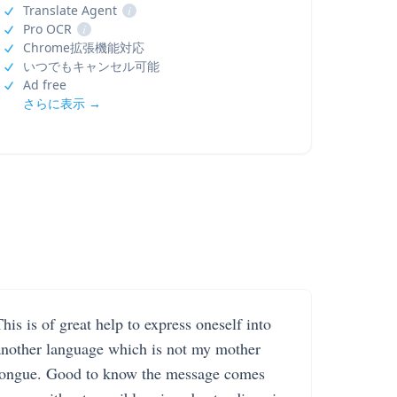
Translate Agent
i
Pro OCR
i
Chrome拡張機能対応
いつでもキャンセル可能
Ad free
さらに表示 →
his is of great help to express oneself into
another language which is not my mother
tongue. Good to know the message comes