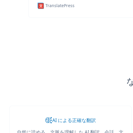
TranslatePress
な
AI による正確な翻訳
自然に読める、文脈を理解した AI 翻訳。会話、文