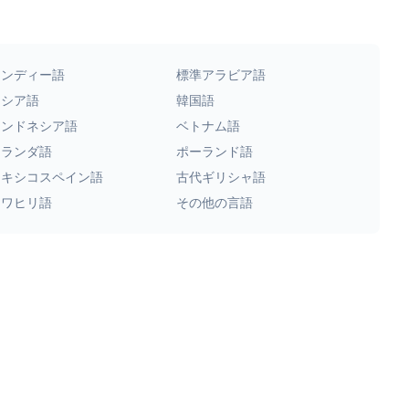
ヒンディー語
標準アラビア語
ロシア語
韓国語
インドネシア語
ベトナム語
オランダ語
ポーランド語
メキシコスペイン語
古代ギリシャ語
スワヒリ語
その他の言語