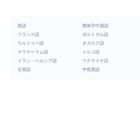
英語
簡体字中国語
フランス語
ポルトガル語
ウルドゥー語
タガログ語
マラヤーラム語
トルコ語
イラン・ペルシア語
ウクライナ語
古英語
中世英語