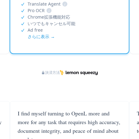
Translate Agent
i
Pro OCR
i
Chrome拡張機能対応
いつでもキャンセル可能
Ad free
さらに表示 →
決済方法
I find myself turning to OpenL more and
T
y
more for any task that requires high accuracy,
document integrity, and peace of mind about