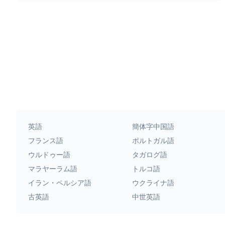
英語
簡体字中国語
フランス語
ポルトガル語
ウルドゥー語
タガログ語
マラヤーラム語
トルコ語
イラン・ペルシア語
ウクライナ語
古英語
中世英語