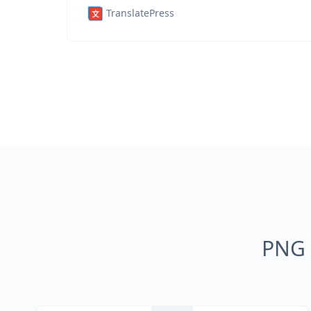
TranslatePress
PN