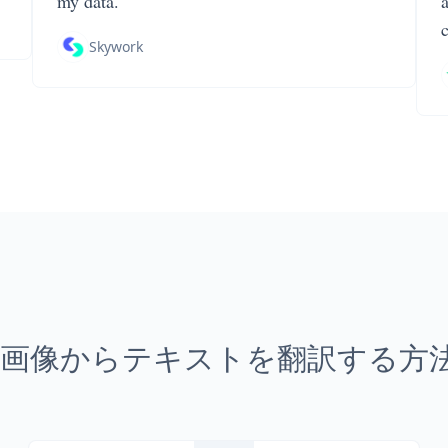
my data.
Skywork
G 画像からテキストを翻訳する方