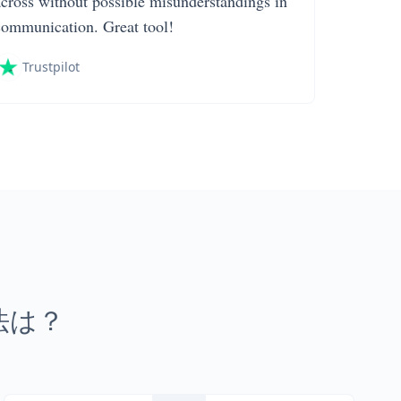
across without possible misunderstandings in
communication. Great tool!
Trustpilot
法は？