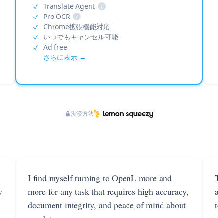
Translate Agent
i
Pro OCR
i
Chrome拡張機能対応
いつでもキャンセル可能
Ad free
さらに表示 →
決済方法
I find myself turning to OpenL more and
T
y
more for any task that requires high accuracy,
document integrity, and peace of mind about