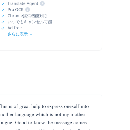
Translate Agent
i
Pro OCR
i
Chrome拡張機能対応
いつでもキャンセル可能
Ad free
さらに表示 →
his is of great help to express oneself into
another language which is not my mother
tongue. Good to know the message comes