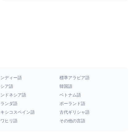
ヒンディー語
標準アラビア語
ロシア語
韓国語
インドネシア語
ベトナム語
オランダ語
ポーランド語
メキシコスペイン語
古代ギリシャ語
スワヒリ語
その他の言語