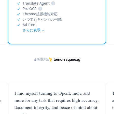
Translate Agent
i
Pro OCR
i
Chrome拡張機能対応
いつでもキャンセル可能
Ad free
さらに表示 →
決済方法
I find myself turning to OpenL more and
T
y
more for any task that requires high accuracy,
document integrity, and peace of mind about