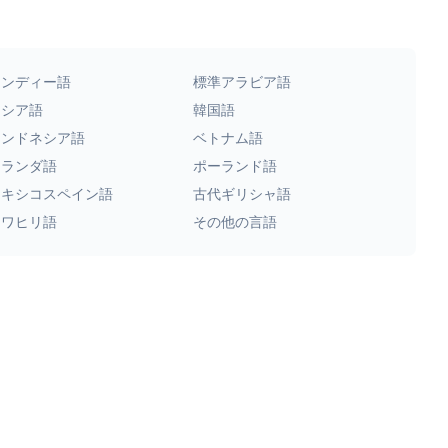
ヒンディー語
標準アラビア語
ロシア語
韓国語
インドネシア語
ベトナム語
オランダ語
ポーランド語
メキシコスペイン語
古代ギリシャ語
スワヒリ語
その他の言語