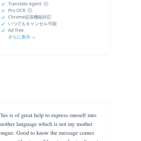
Translate Agent
i
Pro OCR
i
Chrome拡張機能対応
いつでもキャンセル可能
Ad free
さらに表示 →
his is of great help to express oneself into
another language which is not my mother
tongue. Good to know the message comes