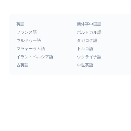
英語
簡体字中国語
フランス語
ポルトガル語
ウルドゥー語
タガログ語
マラヤーラム語
トルコ語
イラン・ペルシア語
ウクライナ語
古英語
中世英語