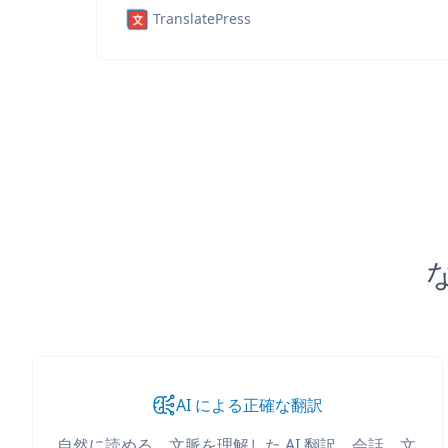
TranslatePress
な
AI による正確な翻訳
自然に読める、文脈を理解した AI 翻訳。会話、文