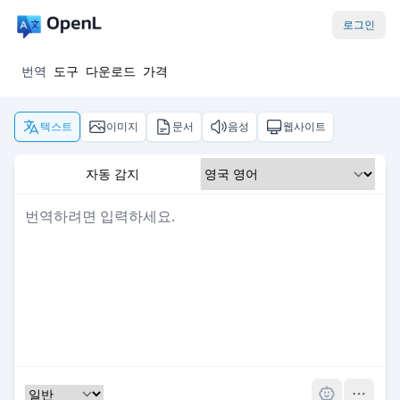
로그인
번역
도구
다운로드
가격
텍스트
이미지
문서
음성
웹사이트
자동 감지
Pro