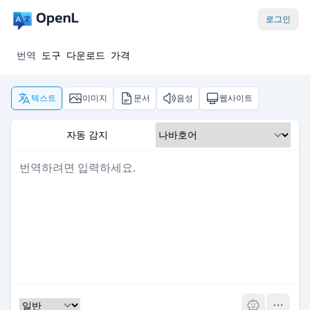
로그인
번역
도구
다운로드
가격
텍스트
이미지
문서
음성
웹사이트
자동 감지
Pro