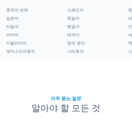
중국어 번체
스페인어
일본어
독일어
타밀어
벵골어
버마어
태국어
이탈리아어
영국 영어
멕
셰익스피어풍의
나바호어
자주 묻는 질문
알아야 할 모든 것