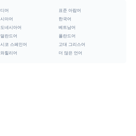
힌디어
표준 아랍어
러시아어
한국어
인도네시아어
베트남어
네덜란드어
폴란드어
시코 스페인어
고대 그리스어
스와힐리어
더 많은 언어