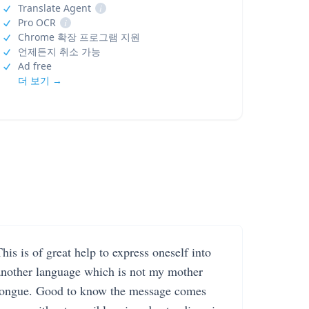
Translate Agent
i
Pro OCR
i
Chrome 확장 프로그램 지원
언제든지 취소 가능
Ad free
더 보기 →
his is of great help to express oneself into
another language which is not my mother
tongue. Good to know the message comes