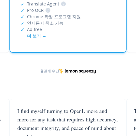
Translate Agent
i
Pro OCR
i
Chrome 확장 프로그램 지원
언제든지 취소 가능
Ad free
더 보기 →
결제 수단
I find myself turning to OpenL more and
T
y
more for any task that requires high accuracy,
document integrity, and peace of mind about