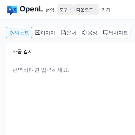
번역
도구
다운로드
가격
텍스트
이미지
문서
음성
웹사이트
자동 감지