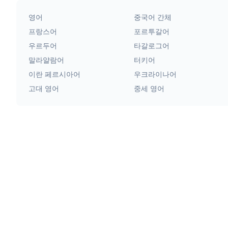
영어
중국어 간체
프랑스어
포르투갈어
우르두어
타갈로그어
말라얄람어
터키어
이란 페르시아어
우크라이나어
고대 영어
중세 영어