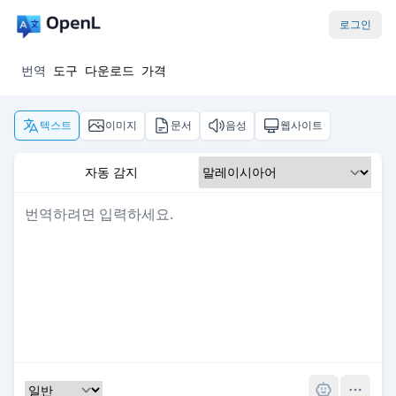
로그인
번역
도구
다운로드
가격
텍스트
이미지
문서
음성
웹사이트
자동 감지
Pro