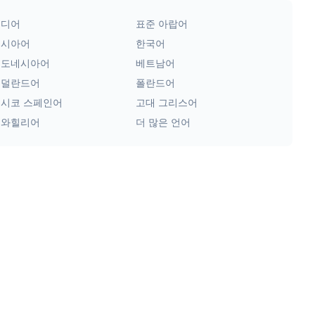
힌디어
표준 아랍어
러시아어
한국어
인도네시아어
베트남어
네덜란드어
폴란드어
시코 스페인어
고대 그리스어
스와힐리어
더 많은 언어