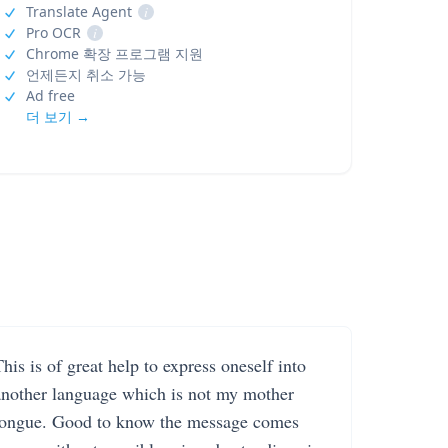
Translate Agent
i
Pro OCR
i
Chrome 확장 프로그램 지원
언제든지 취소 가능
Ad free
더 보기 →
his is of great help to express oneself into
another language which is not my mother
tongue. Good to know the message comes