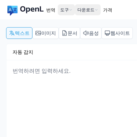
번역
도구
다운로드
가격
텍스트
이미지
문서
음성
웹사이트
자동 감지