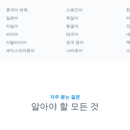
중국어 번체
스페인어
일본어
독일어
타밀어
벵골어
버마어
태국어
이탈리아어
영국 영어
멕
셰익스피어풍의
나바호어
자주 묻는 질문
알아야 할 모든 것