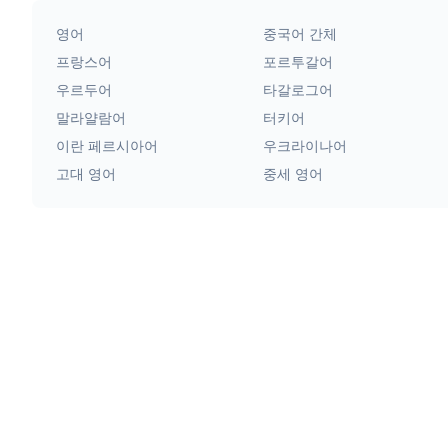
영어
중국어 간체
프랑스어
포르투갈어
우르두어
타갈로그어
말라얄람어
터키어
이란 페르시아어
우크라이나어
고대 영어
중세 영어