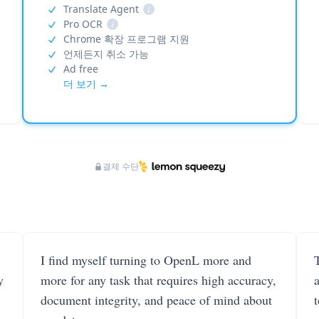
Translate Agent
i
Pro OCR
i
Chrome 확장 프로그램 지원
언제든지 취소 가능
Ad free
더 보기 →
결제 수단
I find myself turning to OpenL more and
T
y
more for any task that requires high accuracy,
document integrity, and peace of mind about